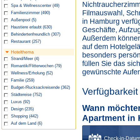
Nichtraucherzimm
Spa & Wellnesscenter
(49)
Filmauswahl, Schr
Familienzimmer
(490)
in Hamburg verfüg
Außenpool
(5)
Haustiere erlaubt
(630)
Geschäfte, Aufzug
Behindertenfreundlich
(307)
Außerdem können 
Restaurant
(257)
auf dem Hotelgelä
Hotelthema
besonders persönl
Strand/Meer
(4)
füllen Sie das si
Romantik/Flitterwochen
(79)
gewünschte Aufen
Wellness/Erholung
(52)
Familie
(259)
Budget-/Rucksackreisende
(362)
Verfügbarkeit
Städtereise
(752)
Luxus
(92)
Wann möchten 
Design
(235)
Apartment in
Shopping
(442)
Auf dem Land
(6)
Check-in-Datu