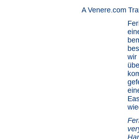
A Venere.com Tra
Fer
ein
bem
bes
wir
übe
kom
gef
ein
Eas
wie
Fer
ver
Ham