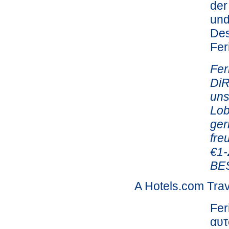
der
und
Des
Fe
Fer
DiR
uns
Lob
ger
fre
€1-
BES
A Hotels.com Trav
Fer
αυτ