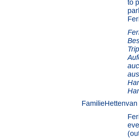
to 
par
Fe
Fer
Bes
Tri
Auf
auc
aus
Ham
Ha
FamilieHettenvan
Fer
eve
(ou