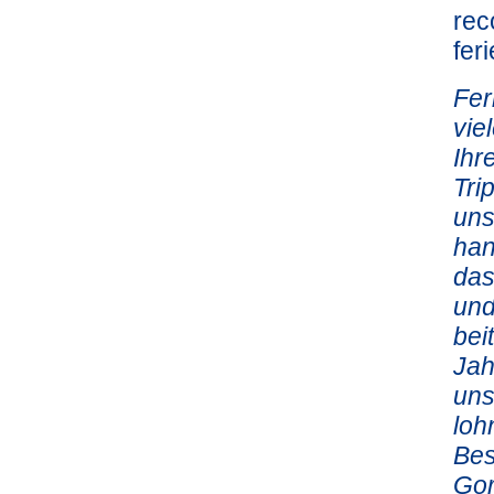
rec
fer
Fer
vie
Ihr
Tri
uns
han
das
und
bei
Jah
uns
loh
Bes
Gor