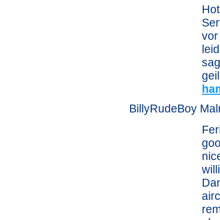
Hot
Ser
vor
lei
sag
gei
ha
BillyRudeBoy Ma
Fer
goo
nic
wil
Dan
air
rem