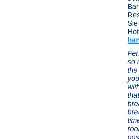
Bar
Res
Sie
Hot
ha
Fer
so 
the
you
wit
tha
bre
bre
tim
roo
pos