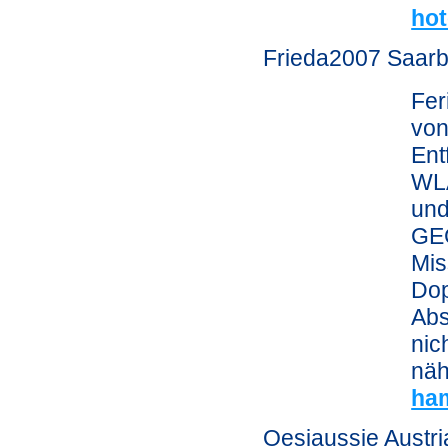
hot
Frieda2007 Saar
Fer
von
Ent
WLA
und
GEG
Mis
Dop
Abs
nic
näh
ham
Oesiaussie Austri