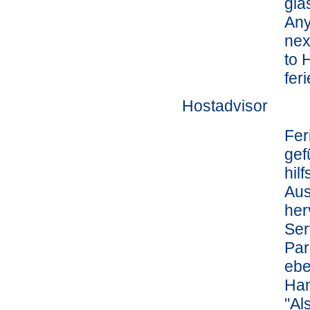
gla
Any
nex
to 
fer
Hostadvisor
Fer
gef
hil
Aus
her
Ser
Par
ebe
Ham
"Al