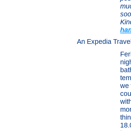
muc
soo
Kin
ham
An Expedia Trave
Fer
nig
bat
tem
we 
cou
wit
mor
thi
18.