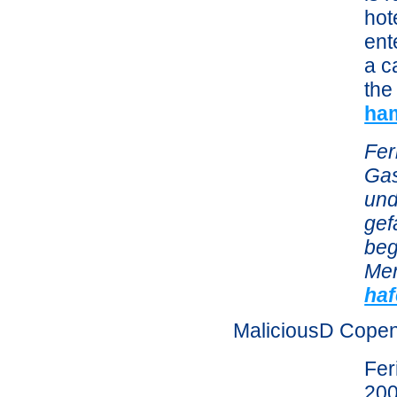
hot
ent
a c
the
ha
Fer
Gas
und
gef
beg
Men
ha
MaliciousD Cope
Fer
200