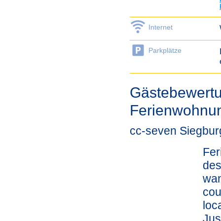
Internet
Parkplätze
Gästebewertu
Ferienwohnu
cc-seven Siegbur
Fer
des
wan
cou
loc
Jus