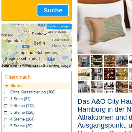
Suche
Karte anzeigen
Filtern nach:
Sterne
Ohne Klassifizierung
(306)
1 Stern
(31)
Das A&O City Hau
2 Sterne
(112)
Hamburg in der N
3 Sterne
(326)
Attraktionen und d
4 Sterne
(164)
Ausgangspunkt, u
5 Sterne
(29)