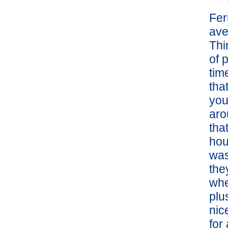
Fer
ave
Thi
of 
tim
tha
you
aro
tha
hou
was
the
whe
plu
nic
for