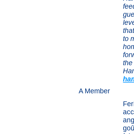
fee
gue
lev
tha
to 
hom
for
the
Ha
ham
A Member
Fer
acc
ang
goû