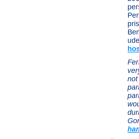
per
Per
pri
Bem
ude
ho
Fer
ver
not
par
par
wou
dur
Gor
ha