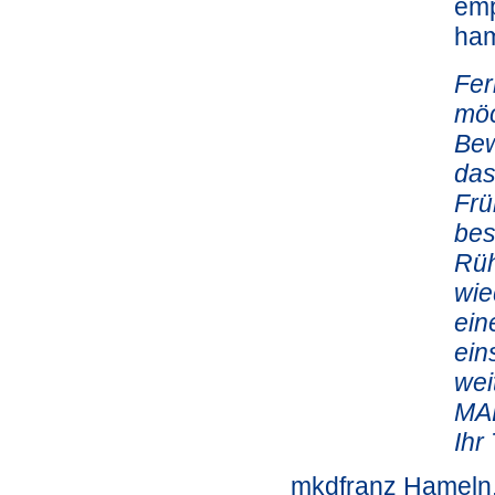
emp
ha
Fer
möc
Bew
das
Frü
bes
Rüh
wie
ein
ein
wei
MAD
Ihr
mkdfranz Hameln