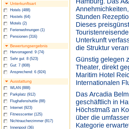
Hamburg. Das A&O
Unterkunftsart
Annehmichkeiten, 
Hotels
(488)
Stunden Rezeptio
Hostels
(64)
Dieses preisgünsti
Motels
(2)
Ferienwohnungen
(1)
Touristenreisende
Pensionen
(316)
Unterkunft verfass
Bewertungsergebnis
die Struktur veran
Hervorragend: 9
(74)
Günstig gelegen 
Sehr gut: 8
(523)
Theater, direkt g
Gut: 7
(808)
Ansprechend: 6
(924)
Maritim Hotel Re
Internationalen F
Ausstattung
WLAN
(888)
Das Arcadia Belmo
Parkplatz
(912)
geschäftlich in 
Flughafenshuttle
(88)
Internet
(923)
Höchstmaß an Komf
Fitnesscenter
(125)
über die umfassen
Nichtraucherzimmer
(817)
Kategorie erwartet
Innenpool
(36)