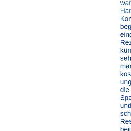
war
Ham
Kom
beg
ein
Rez
küm
seh
man
kos
ung
die
Spa
und
sch
Res
bei