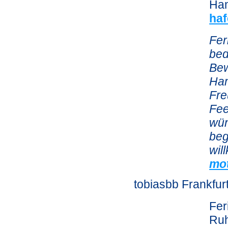
Ham
ha
Fer
bed
Bew
Ham
Fre
Fee
wün
beg
wil
mot
tobiasbb Frankfu
Fer
Ruh