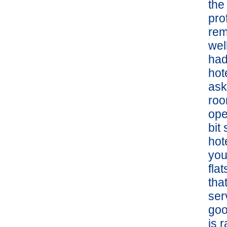
the
pro
rem
wel
had
hot
ask
roo
ope
bit
hot
you
fla
tha
ser
goo
is 