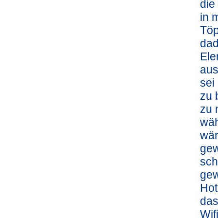
die
in 
Töp
dad
Ele
aus
sei
zu 
zu 
wäh
wär
gew
sch
gew
Hot
das
Wif