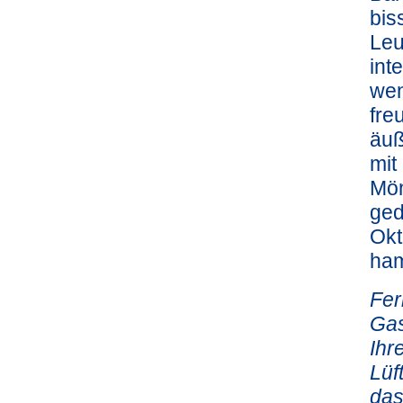
bis
Leu
int
wen
fre
äuß
mit
Mön
ged
Okt
ha
Fer
Gas
Ihr
Lüf
das