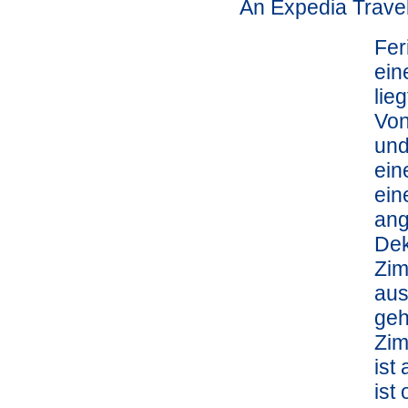
An Expedia Trave
Fer
ein
lie
Von
und
ein
ein
ang
Dek
Zim
aus
geh
Zim
ist
ist