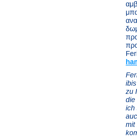
αμβ
μπα
ανα
δωμ
προ
προ
Fe
ha
Fer
ibi
zu 
die
ich
auc
mit
kom