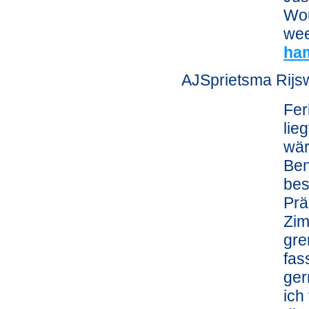
Wou
wee
ha
AJSprietsma Rijsw
Fer
lie
wär
Ben
bes
Prä
Zim
gre
fas
ger
ich