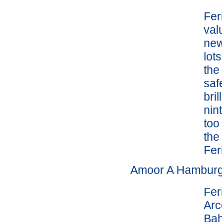
Fer
val
new
lot
the
saf
bri
nin
too
the
Fe
Amoor A Hambur
Fer
Arc
Bah