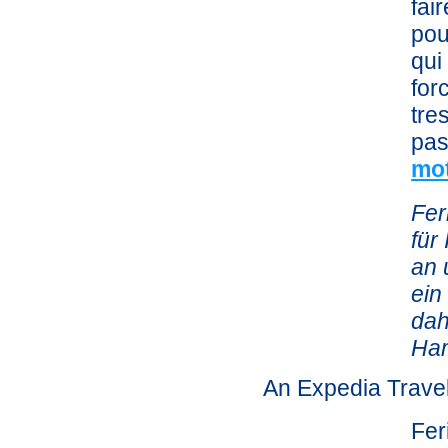
fai
pou
qui
for
tre
pas
mot
Fer
für
an 
ein
dah
Ham
An Expedia Trave
Fer