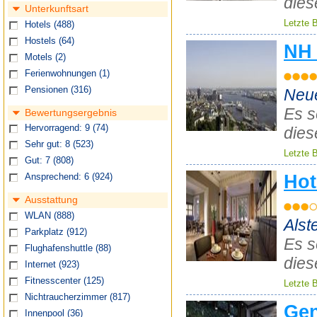
dies
Unterkunftsart
Letzte 
Hotels
(488)
Hostels
(64)
NH 
Motels
(2)
Ferienwohnungen
(1)
Pensionen
(316)
Neue
Es s
Bewertungsergebnis
Hervorragend: 9
(74)
dies
Sehr gut: 8
(523)
Letzte 
Gut: 7
(808)
Hot
Ansprechend: 6
(924)
Ausstattung
WLAN
(888)
Alst
Parkplatz
(912)
Es s
Flughafenshuttle
(88)
dies
Internet
(923)
Fitnesscenter
(125)
Letzte 
Nichtraucherzimmer
(817)
Gen
Innenpool
(36)