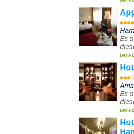
Letzte 
App
Ham
Es s
dies
Letzte 
Hot
Amsi
Es s
dies
Letzte 
Hot
Ha