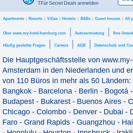
TFür Secret Deals anmelden
Apartments
Resorts
Villas
Hostels
B&Bs
Guest houses
All 
|
|
|
|
|
Die Hauptgeschäftsstelle von www.my-h
Amsterdam in den Niederlanden und erh
von 110 Büros in mehr als 50 Ländern: 
Bangkok - Barcelona - Berlin - Bogotá 
Budapest - Bukarest - Buenos Aires - 
Chicago - Colombo - Denver - Dubai - D
Faro - Grand Rapids - Guangzhou - Hai
- Honolulu - Houston - Innsbruck - Irakli