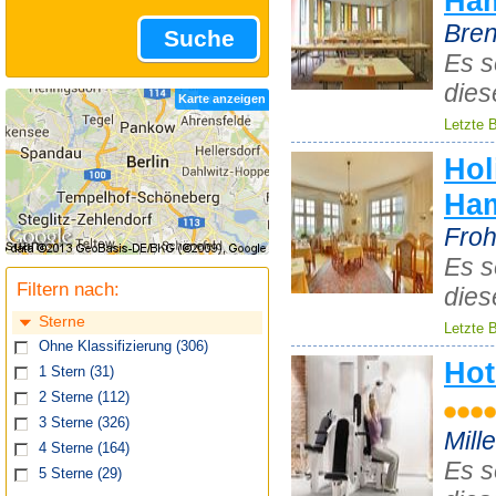
Ha
Bren
Suche
Es s
dies
Karte anzeigen
Letzte 
Hol
Ham
Fro
Es s
Filtern nach:
dies
Sterne
Letzte 
Ohne Klassifizierung
(306)
Hot
1 Stern
(31)
2 Sterne
(112)
3 Sterne
(326)
Mill
4 Sterne
(164)
Es s
5 Sterne
(29)