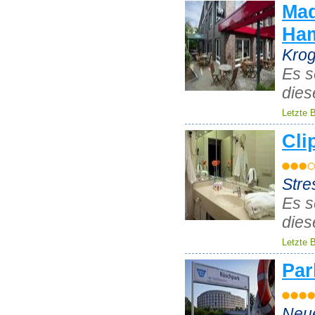
Mad
Ha
Krog
Es s
dies
Letzte 
Cli
Stre
Es s
dies
Letzte 
Par
Neu