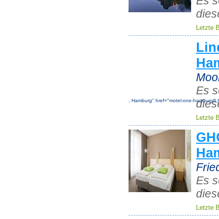
Es s
dies
Letzte 
Lin
Ha
Moor
Es s
dies
, Hamburg" href="motel-one-hamburg8.
Letzte 
GHO
Ha
Frie
Es s
dies
Letzte 