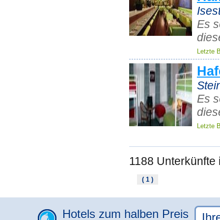
Ises
Es s
dies
Letzte 
Haf
Ste
Es s
dies
Letzte 
1188 Unterkünfte
( 1 )
Hotels zum halben Preis