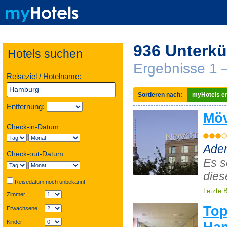
936 Unterkü
Hotels suchen
Ergebnisse 1 
Reiseziel / Hotelname:
Sortieren nach:
myHotels em
Entfernung:
Möv
Check-in-Datum
Aden
Check-out-Datum
Es s
dies
Reisedatum noch unbekannt
Letzte 
Zimmer
Top
Erwachsene
Kinder