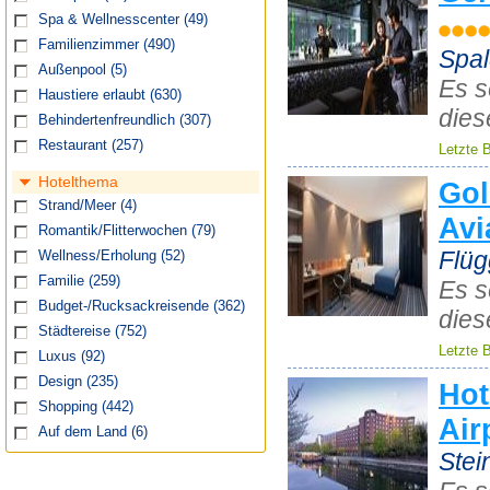
Spa & Wellnesscenter
(49)
Familienzimmer
(490)
Spal
Außenpool
(5)
Es s
Haustiere erlaubt
(630)
dies
Behindertenfreundlich
(307)
Restaurant
(257)
Letzte 
Hotelthema
Gol
Strand/Meer
(4)
Avi
Romantik/Flitterwochen
(79)
Flüg
Wellness/Erholung
(52)
Familie
(259)
Es s
Budget-/Rucksackreisende
(362)
dies
Städtereise
(752)
Letzte 
Luxus
(92)
Design
(235)
Hot
Shopping
(442)
Air
Auf dem Land
(6)
Ste