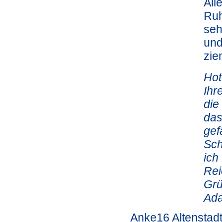
All
Ruh
seh
und
zie
Hot
Ihr
die
das
gef
Sch
ich
Rei
Grü
Ada
Anke16 Altenstad