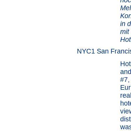
noc
Mel
Kon
in 
mit
Hot
NYC1 San Francis
Hot
and
#7,
Eur
rea
hot
vie
dis
was