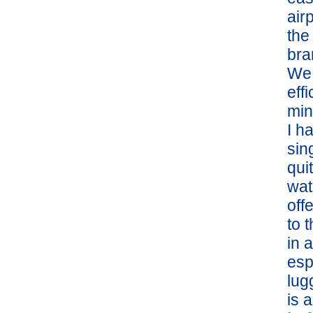
air
the
bra
We 
eff
min
I h
sin
qui
wat
off
to 
in 
esp
lug
is 