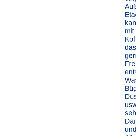
Auß
Eta
kan
mit
Kof
das
ger
Fre
ent
Was
Büg
Dus
usw
seh
Dam
und