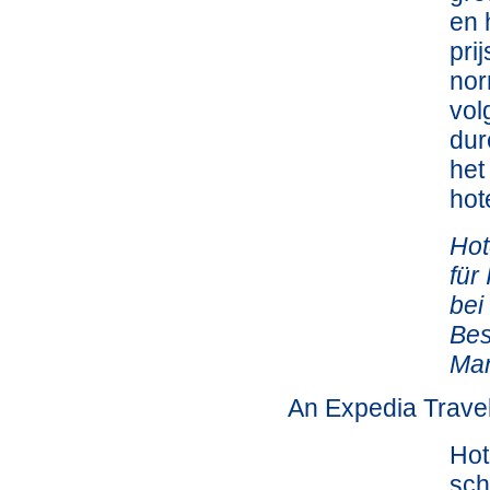
en 
pri
nor
vol
dur
het
hot
Hot
für
bei
Bes
Ma
An Expedia Trave
Hot
sch