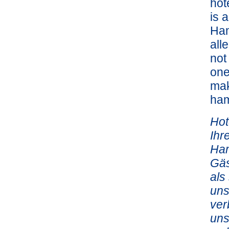
hot
is 
Ham
all
not
one
mak
ha
Hot
Ihr
Ham
Gäs
als
uns
ver
uns