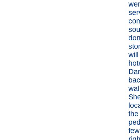
wer
ser
com
sou
don
sto
wil
hot
Dam
bac
wal
She
loc
the
ped
few
righ