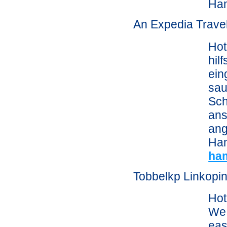
Ham
An Expedia Trave
Hot
hil
ein
sau
Sch
ans
ang
Ham
ha
Tobbelkp Linkopi
Hot
We 
eas