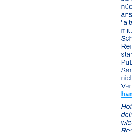
nüc
ans
"al
mit
Sch
Rei
sta
Put
Ser
nic
Ver
ha
Hot
dei
wie
Res