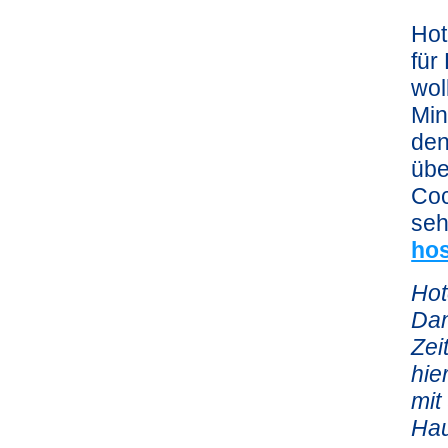
Hot
für
wol
Min
den
übe
Coc
seh
ho
Hot
Dan
Zei
hie
mit
Hau