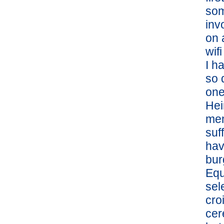
som
inv
on 
wif
I h
so 
one
Hei
men
suf
hav
bur
Equ
sel
cro
cer