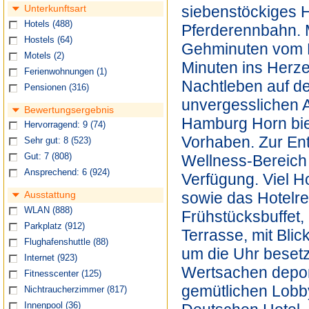
siebenstöckiges H
Unterkunftsart
Hotels
(488)
Pferderennbahn. M
Hostels
(64)
Gehminuten vom H
Motels
(2)
Minuten ins Herze
Ferienwohnungen
(1)
Nachtleben auf d
Pensionen
(316)
unvergesslichen 
Bewertungsergebnis
Hamburg Horn biet
Hervorragend: 9
(74)
Vorhaben. Zur Ent
Sehr gut: 8
(523)
Wellness-Bereich
Gut: 7
(808)
Ansprechend: 6
(924)
Verfügung. Viel H
sowie das Hotelre
Ausstattung
WLAN
(888)
Frühstücksbuffet,
Parkplatz
(912)
Terrasse, mit Blic
Flughafenshuttle
(88)
um die Uhr besetz
Internet
(923)
Wertsachen depon
Fitnesscenter
(125)
gemütlichen Lobby
Nichtraucherzimmer
(817)
Innenpool
(36)