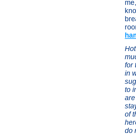
me,
kno
bre
roo
ha
Hot
muc
for
in 
sug
to 
are
sta
of 
her
do 