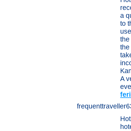
rec
a q
to t
use
the
the
tak
inc
Kam
A v
eve
fe
frequenttraveller
Hot
hot