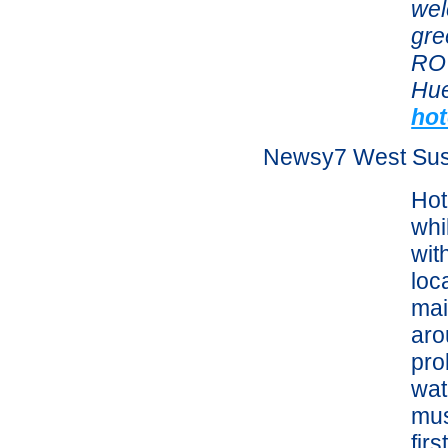
wel
gre
RO
Hue
ho
Newsy7 West Su
Hot
whi
wit
loc
mai
aro
pro
wat
mus
fir