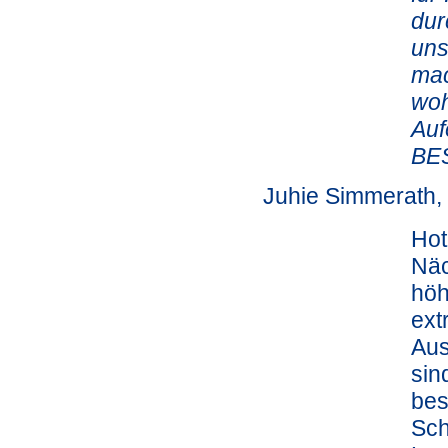
dur
uns
mac
woh
Auf
BES
Juhie Simmerath
Hot
Näc
höh
ext
Aus
sin
bes
Sch