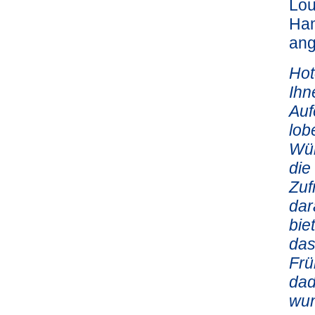
Lou
Ham
ang
Hot
Ihn
Auf
lob
Wür
die
Zuf
dar
bie
das
Frü
dad
wun