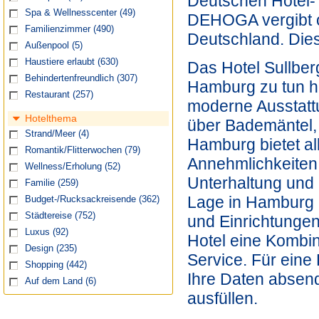
Deutschen Hotel
Spa & Wellnesscenter
(49)
DEHOGA vergibt of
Familienzimmer
(490)
Deutschland. Dies
Außenpool
(5)
Haustiere erlaubt
(630)
Das Hotel Sullberg
Behindertenfreundlich
(307)
Hamburg zu tun ha
Restaurant
(257)
moderne Ausstatt
Hotelthema
über Bademäntel, 
Strand/Meer
(4)
Hamburg bietet al
Romantik/Flitterwochen
(79)
Annehmlichkeiten.
Wellness/Erholung
(52)
Unterhaltung und
Familie
(259)
Lage in Hamburg h
Budget-/Rucksackreisende
(362)
Städtereise
(752)
und Einrichtungen
Luxus
(92)
Hotel eine Kombin
Design
(235)
Service. Für eine
Shopping
(442)
Ihre Daten absen
Auf dem Land
(6)
ausfüllen.