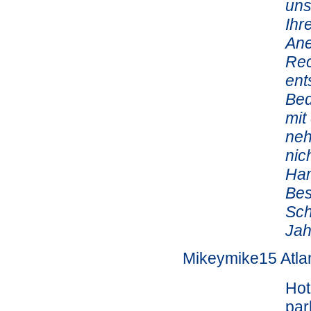
uns
Ihr
Ane
Rec
ent
Bed
mit
neh
nic
Ham
Bes
Sch
Jah
Mikeymike15 Atla
Hot
par