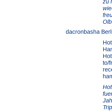
zu 
wie
fre
Olb
dacronbasha Berl
Hot
Ham
Hot
to/
rec
ha
Hot
fue
Jah
Tri