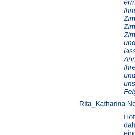
erm
Ihn
Zim
Zim
Zim
und
las
Anm
Ihr
und
uns
Fel
Rita_Katharina No
Hot
dah
ein