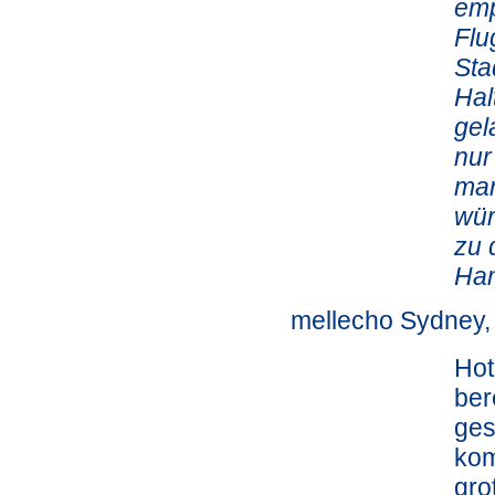
emp
Flu
Sta
Hal
gel
nur
man
wür
zu 
Ham
mellecho Sydney, 
Hot
ber
ges
kom
gro