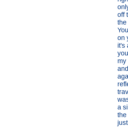
onl
off
the
You'
on 
it'
you
my 
and
aga
ref
tra
was
a s
the
jus