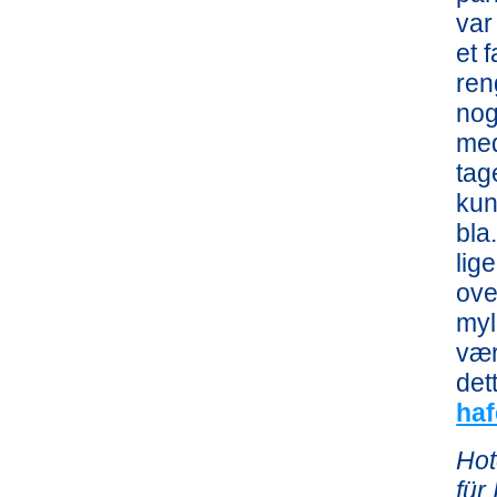
var
et 
ren
nog
med
tag
kun
bla
lig
ove
myl
vær
det
ha
Hot
für