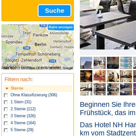
Suche
Karte anzeigen
Filtern nach:
Sterne
Ohne Klassifizierung
(306)
1 Stern
(31)
Beginnen Sie Ihre
2 Sterne
(112)
Frühstück, das im 
3 Sterne
(326)
4 Sterne
(164)
Das Hotel NH Hamb
5 Sterne
(29)
km vom Stadtzent