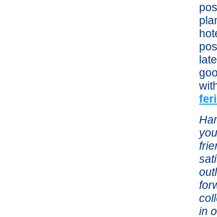
pos
pla
hot
pos
lat
goo
wit
fe
Ham
you
fri
sat
out
for
col
in 