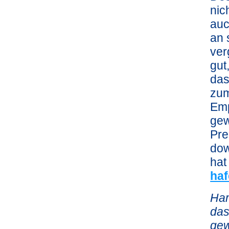
nic
auc
an 
ver
gut
das
zum
Emp
gew
Pre
dow
hat
haf
Ham
das
gew