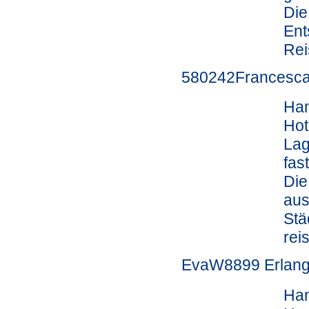
Die
Ent
Rei
580242Francesca T
Ham
Hot
Lag
fas
Die
aus
Stä
rei
EvaW8899 Erlan
Ham