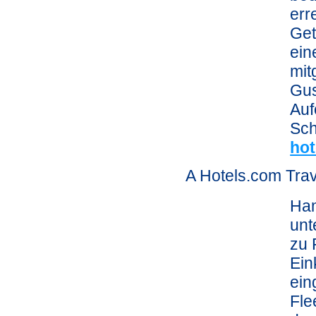
err
Get
ein
mit
Gus
Auf
Sch
hot
A Hotels.com Trav
Ham
unt
zu 
Ein
ein
Fle