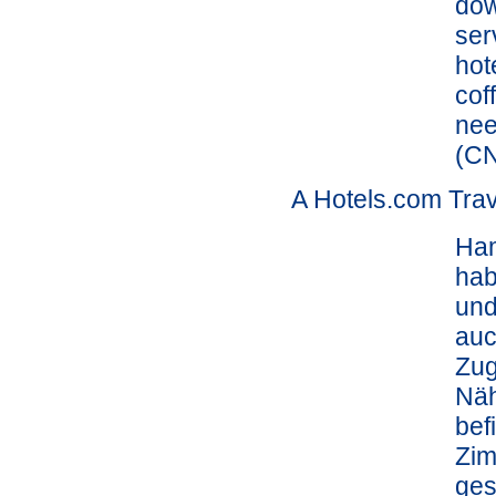
dow
ser
hot
cof
nee
(CN
A Hotels.com Trav
Ham
hab
und
auc
Zug
Näh
bef
Zim
ges