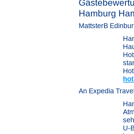
Gästebewert
Hamburg Ham
MattsterB Edinbu
Ham
Hau
Hot
sta
Hot
hot
An Expedia Trave
Ham
Atm
seh
U-B