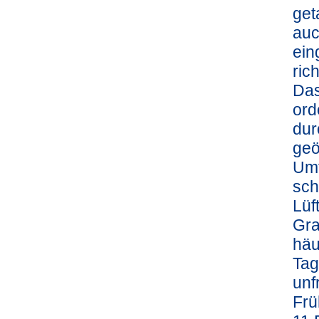
get
auc
ein
ric
Das
ord
dur
geö
Umf
sch
Lüf
Gra
häu
Tag
unf
Frü