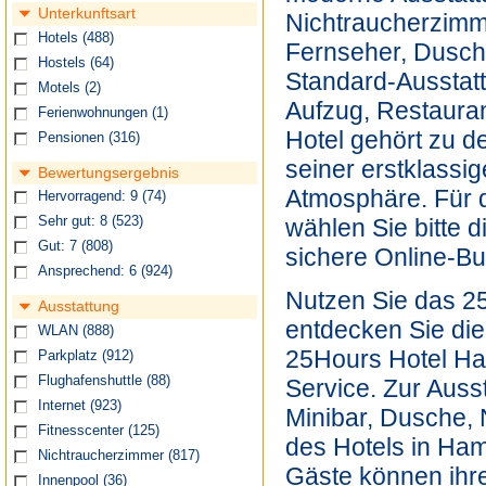
Unterkunftsart
Nichtraucherzimme
Hotels
(488)
Fernseher, Dusch
Hostels
(64)
Standard-Ausstat
Motels
(2)
Aufzug, Restauran
Ferienwohnungen
(1)
Hotel gehört zu 
Pensionen
(316)
seiner erstklass
Bewertungsergebnis
Atmosphäre. Für 
Hervorragend: 9
(74)
wählen Sie bitte 
Sehr gut: 8
(523)
Gut: 7
(808)
sichere Online-B
Ansprechend: 6
(924)
Nutzen Sie das 2
Ausstattung
entdecken Sie die
WLAN
(888)
25Hours Hotel Haf
Parkplatz
(912)
Flughafenshuttle
(88)
Service. Zur Auss
Internet
(923)
Minibar, Dusche,
Fitnesscenter
(125)
des Hotels in Ha
Nichtraucherzimmer
(817)
Gäste können ihre
Innenpool
(36)