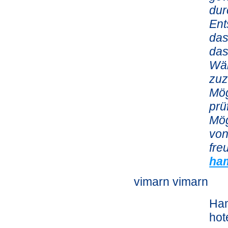
dur
Ent
das
das
Wär
zuz
Mög
prü
Mög
von
fre
ham
vimarn vimarn
Ham
hot