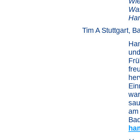
Wie
Was
Ha
Tim A Stuttgart,
Ham
und
Frü
fre
her
Ein
war
sau
am 
Bad
ha