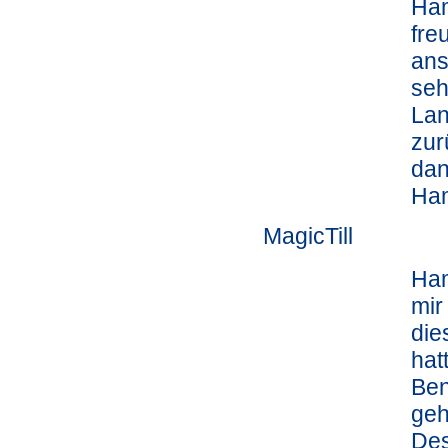
Ham
fre
ans
seh
Lan
zur
dan
Ham
MagicTill
Ham
mir
die
hat
Ben
geh
Des