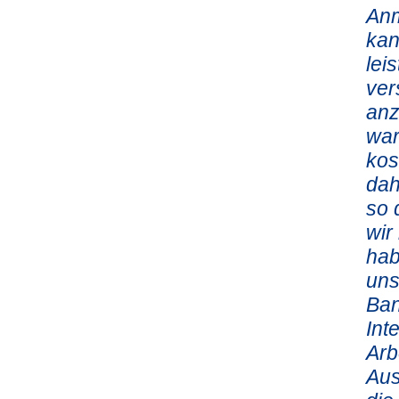
Anm
kan
lei
ver
anz
war
kos
dah
so 
wir
hab
uns
Ban
Int
Arb
Aus