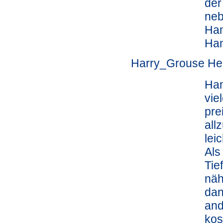
der
neb
Ham
Ham
Harry_Grouse Hel
Ham
vie
pre
all
lei
Als
Tie
näh
dan
and
kos