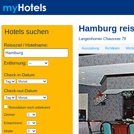
Hamburg rei
Hotels suchen
Langenhorner Chaussee 79
Reiseziel / Hotelname:
Ausstattung
Richtlinien
Wicht
Entfernung:
Check-in-Datum
Check-out-Datum
Reisedatum noch unbekannt
Zimmer
Erwachsene
Kinder