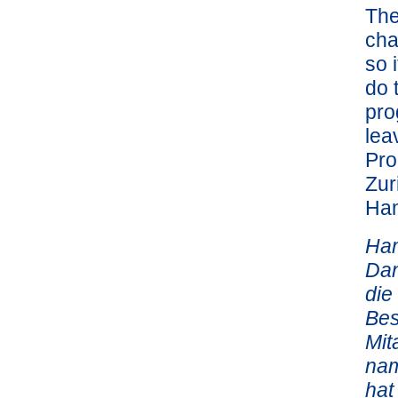
The
cha
so 
do 
pro
lea
Pro
Zur
Ham
Ham
Dan
die
Bes
Mit
nam
hat