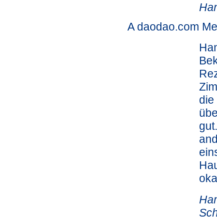
Ha
A daodao.com M
Ham
Bek
Rez
Zim
die
übe
gut
and
ein
Hau
oka
Ham
Sch