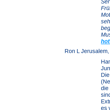
Ser
Frü
Mot
seh
beg
Mus
hot
Ron L Jerusalem, 
Ham
Jun
Die
(Ne
die
sin
Ext
es 