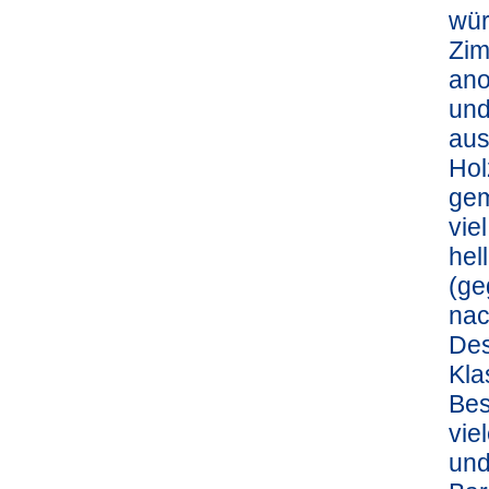
wür
Zim
ano
und
aus
Hol
gem
vie
hel
(ge
nac
Des
Kla
Bes
vie
und