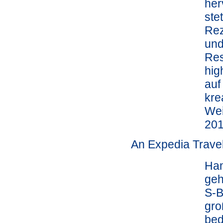
her
ste
Rez
und
Res
hig
auf
kre
Wei
201
An Expedia Trave
Ham
geh
S-B
gro
bed