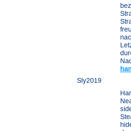
bez
Str
Str
fre
nac
Let
dur
Nac
ha
Sly2019
Ham
Nea
sid
Ste
hid