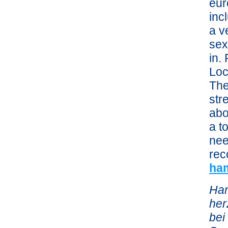
eur
inc
a v
sex
in. 
Loc
The
str
abo
a t
nee
rec
ha
Ham
her
bei