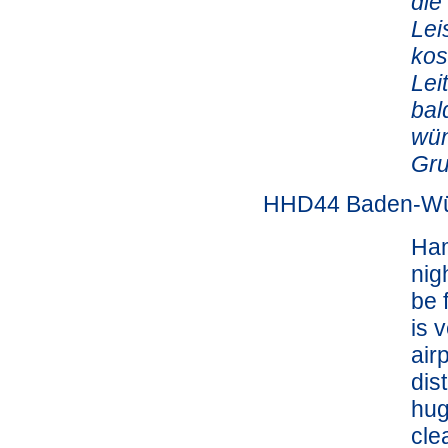
die
Lei
kos
Lei
bal
wün
Gru
HHD44 Baden-Wü
Ham
nig
be f
is 
air
dis
hug
cle