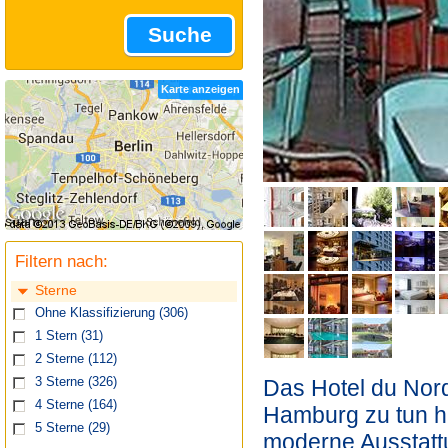
Suche
Karte anzeigen
Filtern nach:
Sterne
Ohne Klassifizierung
(306)
1 Stern
(31)
2 Sterne
(112)
Das Hotel du Nord 
3 Sterne
(326)
4 Sterne
(164)
Hamburg zu tun ha
5 Sterne
(29)
moderne Ausstattu