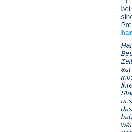
11 
bei
sin
Pre
ha
Ham
Bes
Zei
auf
möc
Ihr
Stä
uns
das
hab
war