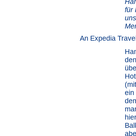
Ham
für
uns
Men
An Expedia Trave
Ham
den
übe
Hot
(mi
ein
dem
man
hie
Bal
abe