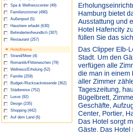
Erholungseinrich
Spa & Wellnesscenter
(49)
Hamburg bietet da
Familienzimmer
(490)
Außenpool
(5)
Ausstattung und 
Haustiere erlaubt
(630)
Hotel Hafencity z
Behindertenfreundlich
(307)
füllen Sie das si
Restaurant
(257)
Das Clipper Elb-L
Hotelthema
Stadt. Um den Gä
Strand/Meer
(4)
Romantik/Flitterwochen
(79)
verfügen alle Zim
Wellness/Erholung
(52)
die man in einem 
Familie
(259)
aller Zimmer zähl
Budget-/Rucksackreisende
(362)
Tageszeitung, hau
Städtereise
(752)
Bügelbrett, Zimme
Luxus
(92)
Geschäfte, Aufzug
Design
(235)
Shopping
(442)
Center, Portier, H
Auf dem Land
(6)
Das Hotel sorgt m
Gäste. Das Hotel s