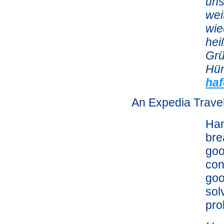
uns
wei
wie
hei
Gr
Hün
haf
An Expedia Trave
Ham
bre
goo
con
goo
sol
pro