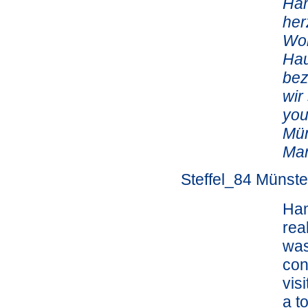
Ham
her
Wor
Hau
bez
wir
you
Mün
Ma
Steffel_84 Münste
Ham
rea
was
con
vis
a t