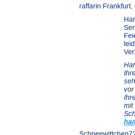
raffarin Frankfur
Ham
Ser
Fei
lei
Ver
Ham
Ihr
seh
vor
Ihr
mit
Sch
ha
Schneewittchen72