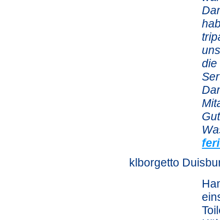
Dan
hab
tri
uns
die
Ser
Dan
Mit
Gut
Was
fe
klborgetto Duisb
Ham
ein
Toi