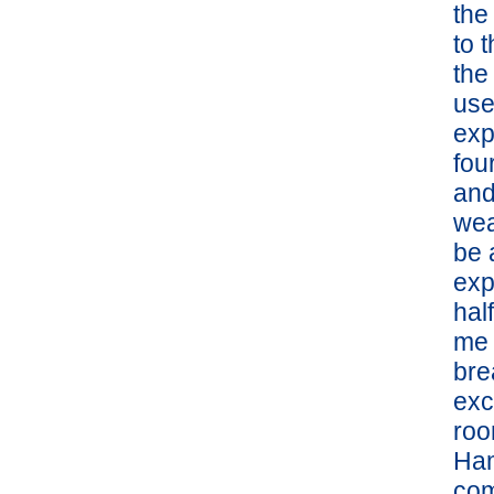
the
to 
the
use
exp
fou
and
wea
be 
exp
hal
me 
bre
exc
roo
Ham
com