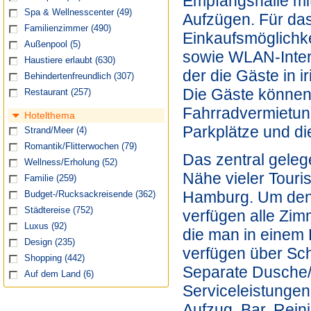
Empfangshalle mi
Spa & Wellnesscenter
(49)
Aufzügen. Für da
Familienzimmer
(490)
Einkaufsmöglichke
Außenpool
(5)
sowie WLAN-Intern
Haustiere erlaubt
(630)
der die Gäste in 
Behindertenfreundlich
(307)
Die Gäste können
Restaurant
(257)
Fahrradvermietun
Hotelthema
Parkplätze und di
Strand/Meer
(4)
Romantik/Flitterwochen
(79)
Das zentral geleg
Wellness/Erholung
(52)
Nähe vieler Touri
Familie
(259)
Hamburg. Um den 
Budget-/Rucksackreisende
(362)
Städtereise
(752)
verfügen alle Zim
Luxus
(92)
die man in einem 
Design
(235)
verfügen über Sch
Shopping
(442)
Separate Dusche/
Auf dem Land
(6)
Serviceleistunge
Aufzug, Bar, Rei