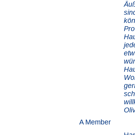
Äuß
sin
kön
Pro
Hau
jed
etw
wür
Hau
Woh
ger
sch
wil
Oli
A Member