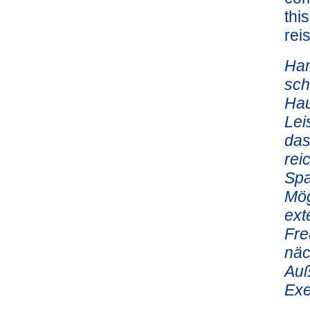
thi
rei
Ham
sch
Hau
Lei
das
rei
Spa
Mög
ext
Fre
näc
Auß
Exe