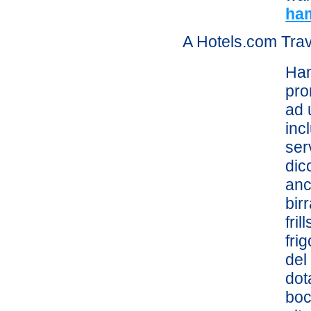
ha
A Hotels.com Trav
Ham
pro
ad 
incl
ser
dic
anc
bir
fri
fri
del
dot
boc