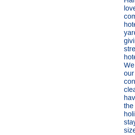
Ham
lov
com
hot
yar
giv
str
hot
We 
our
con
cle
hav
the
hol
sta
siz