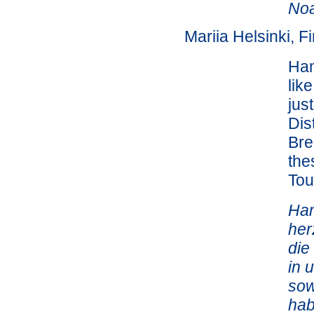
Noa
Mariia Helsinki, F
Ham
lik
jus
Dis
Bre
the
Tou
Ham
her
die
in 
sow
hab