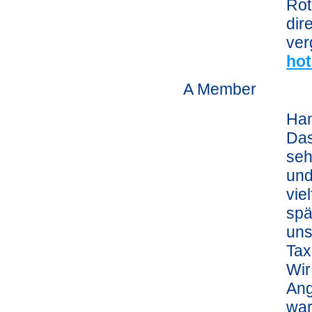
Rot
dir
ver
hot
A Member
Ham
Das
seh
und
vie
spä
uns
Tax
Wir
Ang
war