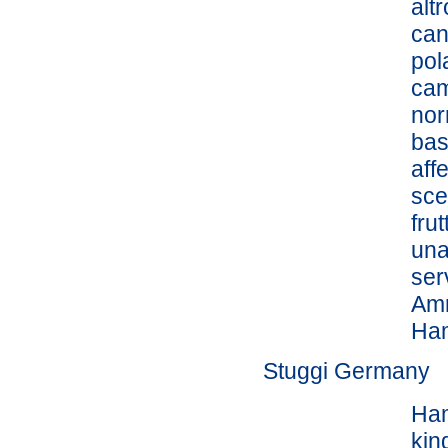
alt
can
pol
cam
nor
bas
aff
sce
fru
una
ser
Amn
Ham
Stuggi Germany
Ham
kin