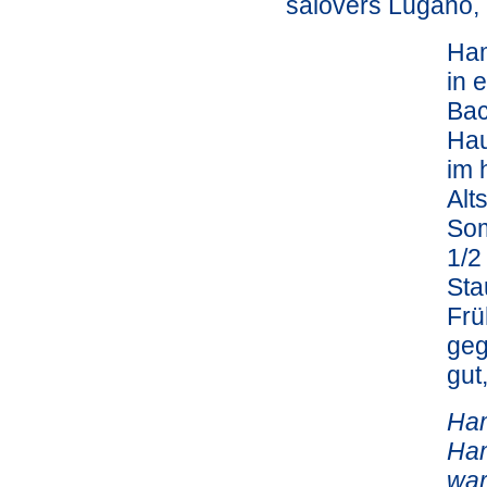
salovers Lugano, 
Ham
in 
Bac
Hau
im 
Alt
Som
1/2
Sta
Frü
geg
gut
Ham
Ham
war