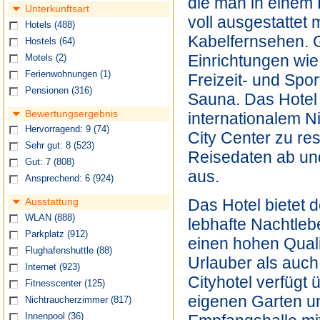
die man in einem 
Unterkunftsart
voll ausgestattet 
Hotels
(488)
Kabelfernsehen. 
Hostels
(64)
Einrichtungen wie
Motels
(2)
Ferienwohnungen
(1)
Freizeit- und Spo
Pensionen
(316)
Sauna. Das Hotel 
Bewertungsergebnis
internationalem 
Hervorragend: 9
(74)
City Center zu re
Sehr gut: 8
(523)
Reisedaten ab und
Gut: 7
(808)
aus.
Ansprechend: 6
(924)
Das Hotel bietet 
Ausstattung
WLAN
(888)
lebhafte Nachtle
Parkplatz
(912)
einen hohen Quali
Flughafenshuttle
(88)
Urlauber als auch
Internet
(923)
Cityhotel verfügt
Fitnesscenter
(125)
eigenen Garten un
Nichtraucherzimmer
(817)
Innenpool
(36)