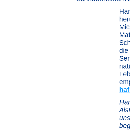
Ham
her
Mic
Mat
Sch
die
Ser
nat
Leb
emp
ha
Ham
Als
uns
beg