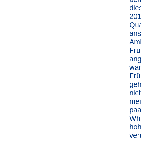
die
201
Qua
ans
Amb
Frü
ang
wär
Frü
geh
nic
mei
paa
Whi
hoh
ver