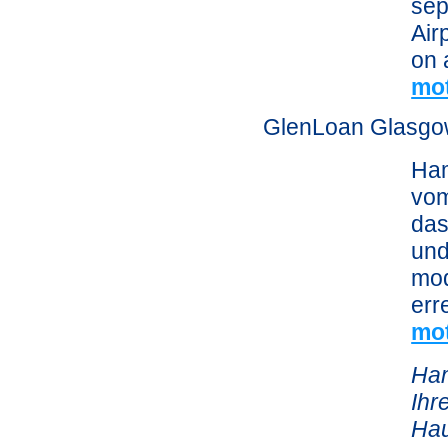
sep
Air
on 
mot
GlenLoan Glasg
Ham
vom
das
und
mod
err
mo
Ham
Ihr
Hau