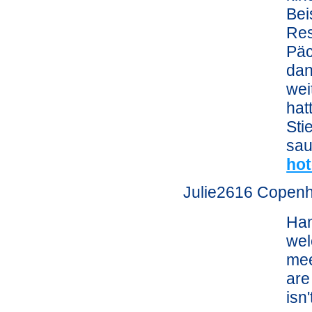
Bei
Res
Päc
dan
wei
hat
Sti
sau
hot
Julie2616 Copen
Ham
wel
mee
are
isn