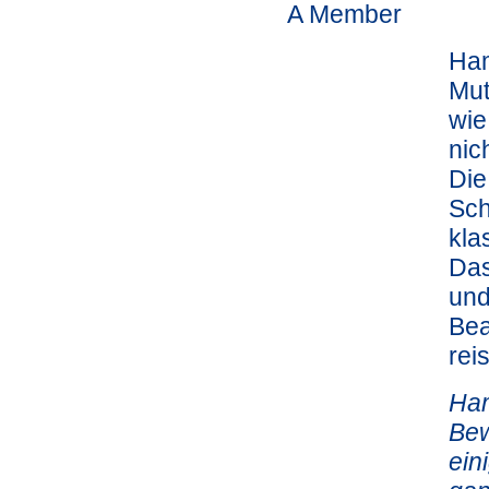
A Member
Ham
Mut
wie
nic
Die
Sch
kla
Das
und
Bea
rei
Ham
Bew
ein