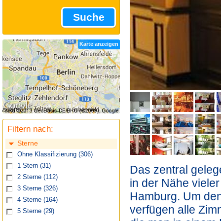
Suche
Karte anzeigen
Filtern nach:
Sterne
Ohne Klassifizierung
(306)
1 Stern
(31)
Das zentral geleg
2 Sterne
(112)
in der Nähe viele
3 Sterne
(326)
Hamburg. Um den 
4 Sterne
(164)
verfügen alle Zim
5 Sterne
(29)