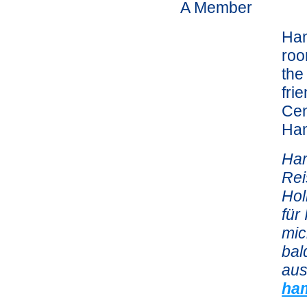
A Member
Ham
roo
the
fri
Cen
Ham
Ham
Rei
Hol
für
mic
bal
aus
ham