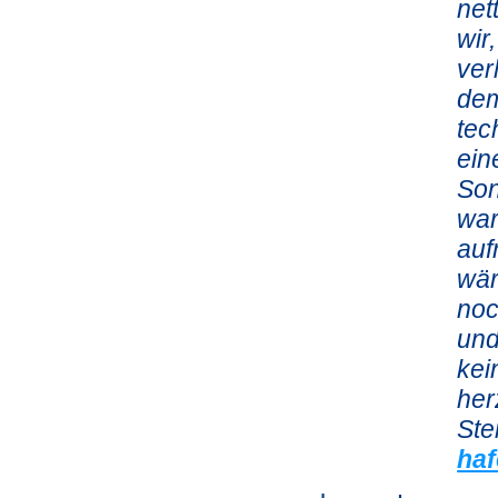
net
wir
ver
dem
tec
ein
Son
war
auf
wär
noc
und
kei
her
Ste
ha