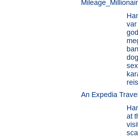
Mileage_Millionai
Ham
var
god
meg
ban
dog
sex
kar
rei
An Expedia Trave
Ham
at 
vis
sca