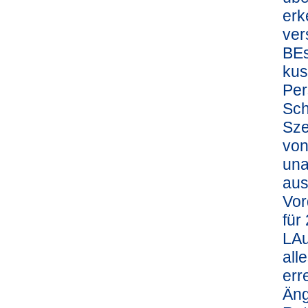
erk
ver
BEs
kus
Per
Sch
Sze
von
una
aus
Vor
für
LAu
all
err
Äng