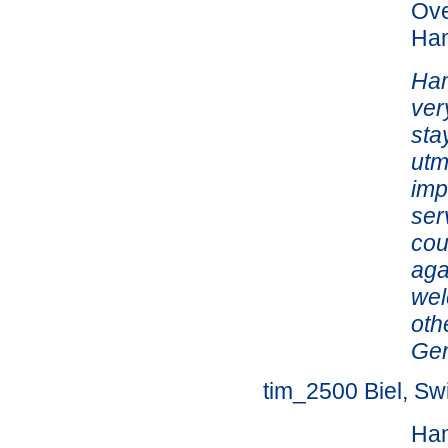
Ove
Ham
Ham
ver
sta
utm
imp
ser
cou
aga
wel
oth
Gen
tim_2500 Biel, Sw
Ham