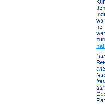
Küh
dem
Ind
war
her
war
zur
haf
Ham
Bew
ent
Nac
fre
dür
Gas
Rad