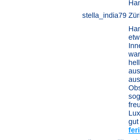
Ham
stella_india79 Zür
Ham
etw
Inn
war
hel
aus
aus
Obs
sog
fre
Lux
gut
fe