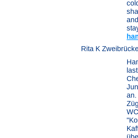
col
sha
and
sta
ha
Rita K Zweibrück
Ham
las
Che
Jun
an.
Züg
WCs
"Ko
Kaf
übe