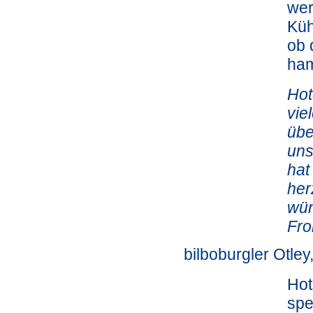
wer
Küh
ob 
ha
Hot
vie
übe
uns
hat
her
wün
Fro
bilboburgler Otle
Hot
spe