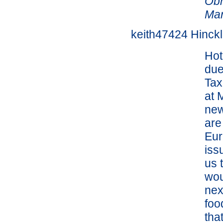
Obr
Ma
keith47424 Hinck
Hot
due
Tax
at 
new
are
Eur
iss
us 
wou
nex
foo
tha