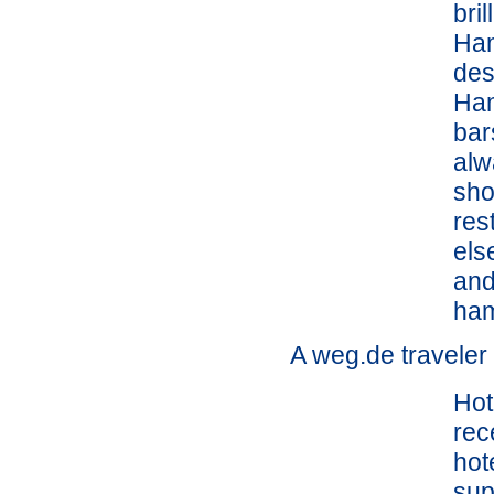
bri
Ham
des
Ham
bar
alw
sho
res
els
and
ham
A weg.de traveler
Hot
rec
hot
sup