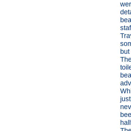
wer
det
bea
sta
Tra
som
but
The
toi
bea
adv
Whi
jus
nev
bee
hal
The