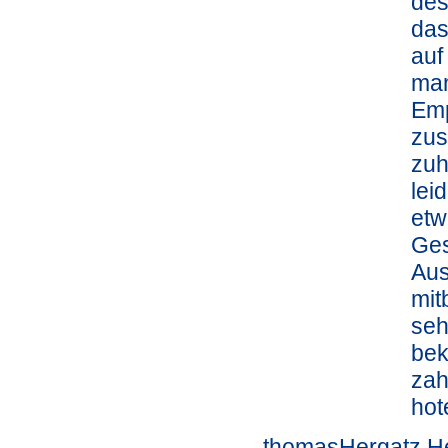
des
das
auf
man
Emp
zus
zuh
lei
etw
Ges
Aus
mit
seh
bek
zah
hot
thomasHergatz H