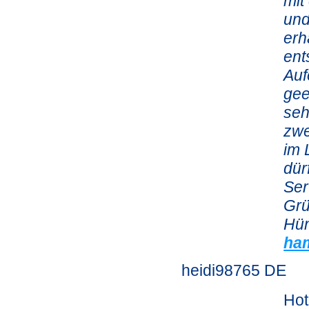
mit
und
erh
ent
Auf
gee
seh
zwe
im 
dür
Ser
Gr
Hün
ha
heidi98765 DE
Hot