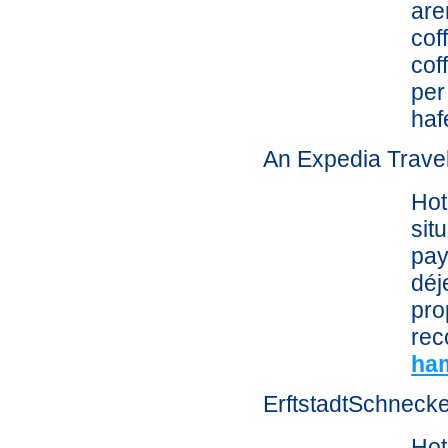
are
cof
cof
per
haf
An Expedia Trave
Hot
sit
pay
déj
pro
rec
ha
ErftstadtSchnecke
Hot