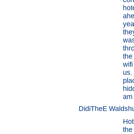
hot
ahe
yea
the
was
thr
the
wif
us.
pla
hid
am 
DidiTheE Waldsh
Hot
the