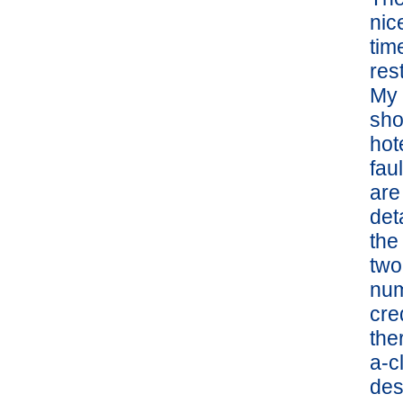
nic
tim
res
My 
sho
hot
fau
are
det
the
two
num
cre
the
a-c
des