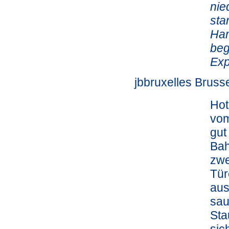
nie
sta
Ham
beg
Exp
jbbruxelles Bruss
Hot
vom
gut
Bah
zwe
Tür
aus
sau
Sta
sic