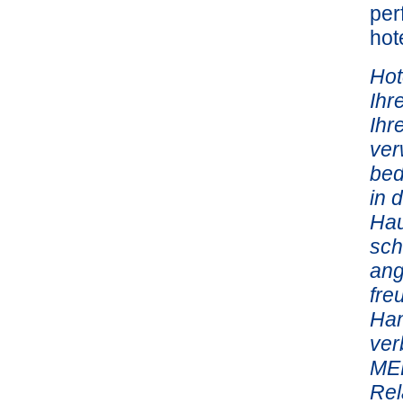
per
hot
Hot
Ihr
Ihr
ver
bed
in 
Hau
sch
ang
fre
Ham
ver
ME
Rel