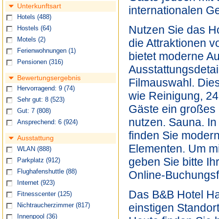
Unterkunftsart
internationalen Ge
Hotels
(488)
Nutzen Sie das H
Hostels
(64)
Motels
(2)
die Attraktionen 
Ferienwohnungen
(1)
bietet moderne Au
Pensionen
(316)
Ausstattungsdeta
Bewertungsergebnis
Filmauswahl. Dies
Hervorragend: 9
(74)
wie Reinigung, 2
Sehr gut: 8
(523)
Gäste ein großes 
Gut: 7
(808)
nutzen. Sauna. I
Ansprechend: 6
(924)
finden Sie modern
Ausstattung
Elementen. Um mit
WLAN
(888)
geben Sie bitte Ih
Parkplatz
(912)
Flughafenshuttle
(88)
Online-Buchungsf
Internet
(923)
Das B&B Hotel Ham
Fitnesscenter
(125)
einstigen Standor
Nichtraucherzimmer
(817)
Innenpool
(36)