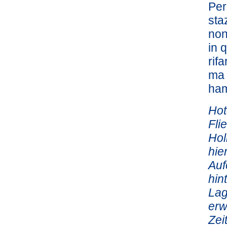
Per
sta
non
in 
rif
ma 
ham
Hot
Fli
Hol
hie
Auf
hin
Lag
erw
Zei