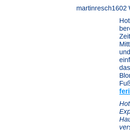
martinresch1602 
Hot
ber
Zei
Mit
und
ein
das
Blo
Fuß
fe
Hot
Exp
Hau
ver