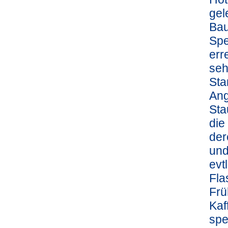
gel
Bau
Spe
err
seh
Sta
Ang
Sta
die
der
und
evt
Fla
Frü
Kaf
spe