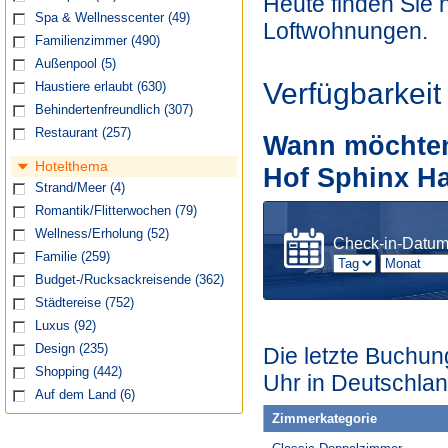
Heute finden Sie 
Spa & Wellnesscenter
(49)
Loftwohnungen.
Familienzimmer
(490)
Außenpool
(5)
Verfügbarkeit
Haustiere erlaubt
(630)
Behindertenfreundlich
(307)
Restaurant
(257)
Wann möchten 
Hotelthema
Hof Sphinx H
Strand/Meer
(4)
Romantik/Flitterwochen
(79)
Wellness/Erholung
(52)
Check-in-Datu
Familie
(259)
Budget-/Rucksackreisende
(362)
Städtereise
(752)
Luxus
(92)
Design
(235)
Die letzte Buchun
Shopping
(442)
Uhr in Deutschlan
Auf dem Land
(6)
Zimmerkategorie