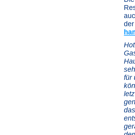
Res
auc
der
ha
Hot
Gas
Hau
seh
für
kön
let
gen
das
ent
ger
den