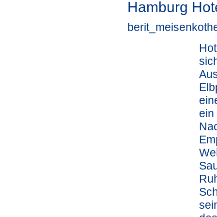
Hamburg Hote
berit_meisenkoth
Hot
sic
Aus
Elb
ein
ein
Nac
Emp
Wel
Sau
Ruh
Sch
sei