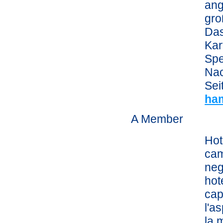
ang
gro
Das
Kar
Spe
Nac
Sei
ham
A Member
Hot
cam
neg
hot
cap
l'a
la 