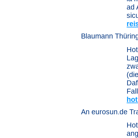
ad 
sic
rei
Blaumann Thürin
Hot
Lag
zwa
(di
Daf
Fal
hot
An eurosun.de Tr
Hot
ang