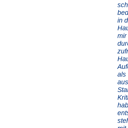
sch
bed
in 
Hau
mir
dur
zuf
Hau
Auf
als
aus
Sta
Kri
hab
ent
ste