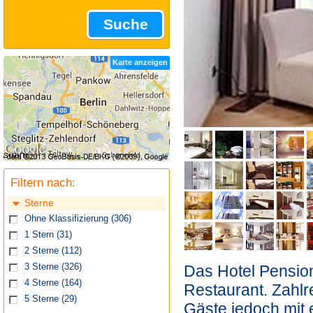
Suche
Karte anzeigen
Filtern nach:
Sterne
Ohne Klassifizierung
(306)
1 Stern
(31)
2 Sterne
(112)
Das Hotel Pension
3 Sterne
(326)
4 Sterne
(164)
Restaurant. Zahlr
5 Sterne
(29)
Gäste jedoch mit 