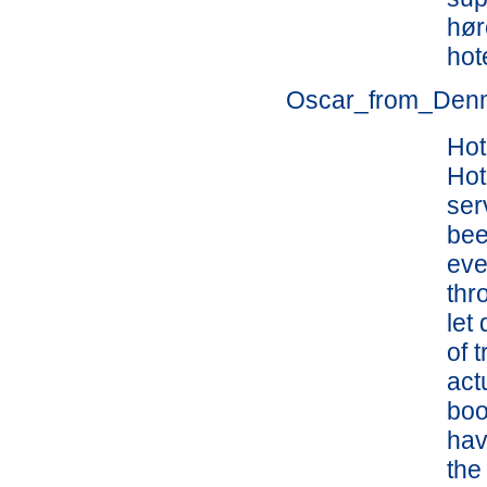
hør
hot
Oscar_from_Den
Hot
Hot
ser
bee
eve
thr
let
of 
act
boo
hav
the