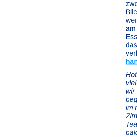
zwe
Bli
wen
am 
Ess
das
ver
ham
Hot
vie
wir
beg
im 
Zim
Tea
bal