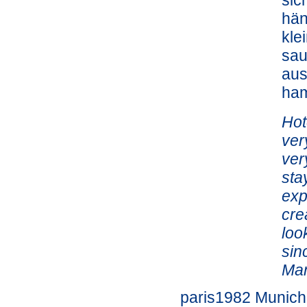
hän
kle
sau
aus
ham
Hot
ver
ver
sta
exp
cre
loo
sin
Ma
paris1982 Munic