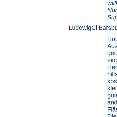
wil
Nor
Sup
LudewigCl Barsbü
Hot
Aus
ger
ein
Her
hil
kos
kle
gut
and
Flä
Die