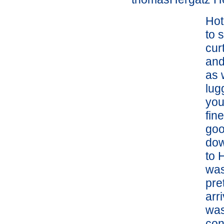
Hot
to 
cur
and
as 
lug
you
fin
goo
dow
to 
was
pre
arr
was
con