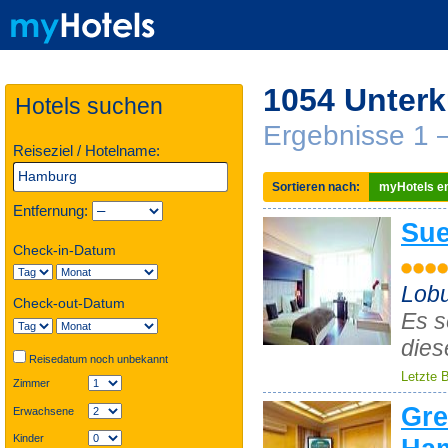
1054 Unterk
Hotels suchen
Ergebnisse 1 
Reiseziel / Hotelname:
Sortieren nach:
myHotels em
Entfernung:
Sue
Check-in-Datum
Lobu
Check-out-Datum
Es s
dies
Reisedatum noch unbekannt
Letzte 
Zimmer
Gre
Erwachsene
Kinder