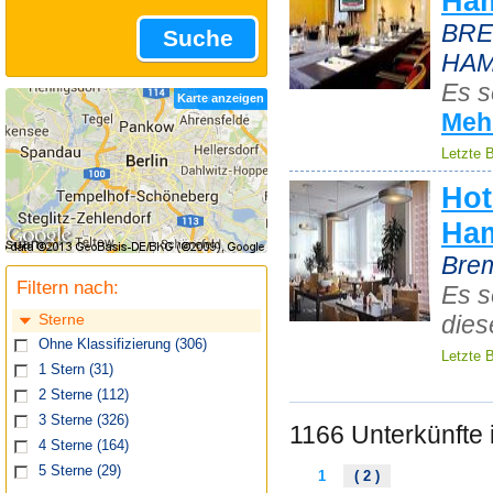
Ha
BRE
Suche
HA
Es s
Karte anzeigen
Meh
Letzte 
Hot
Ha
Brem
Filtern nach:
Es s
dies
Sterne
Ohne Klassifizierung
(306)
Letzte 
1 Stern
(31)
2 Sterne
(112)
3 Sterne
(326)
1166 Unterkünfte
4 Sterne
(164)
5 Sterne
(29)
1
( 2 )