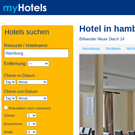
Hotel in ham
Hotels suchen
Billwerder Neuer Deich 14
Reiseziel / Hotelname:
Ausstattung
Richtlinien
Wicht
Entfernung:
Check-in-Datum
Check-out-Datum
Reisedatum noch unbekannt
Zimmer
Erwachsene
Kinder