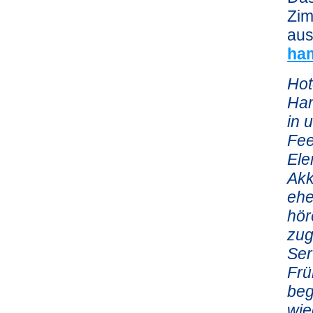
Zim
aus
ha
Hot
Ham
in 
Fee
Ele
Akk
ehe
hör
zug
Ser
Frü
beg
wie