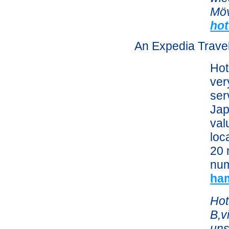
Möv
hot
An Expedia Trave
Hot
ver
ser
Jap
val
loc
20 
num
ha
Hot
B,v
uns