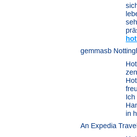
sic
leb
seh
prä
hot
gemmasb Nottin
Hot
zen
Hot
fre
Ich
Ham
in 
An Expedia Trave