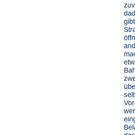
zuv
dad
gib
Str
öff
and
mac
etw
Bah
zwe
übe
sel
Vor
wer
ein
Bel