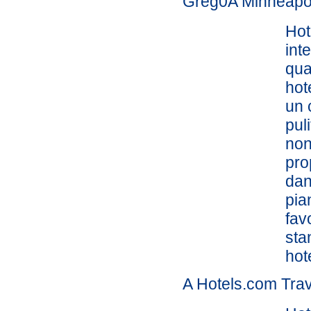
Greg0A Minneapol
Hot
int
qua
hot
un 
pul
non
pro
dan
pia
fav
sta
hot
A Hotels.com Trav