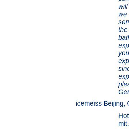
wil
we 
ser
the
bat
exp
you
exp
sin
exp
ple
Gen
icemeiss Beijing,
Hot
mit