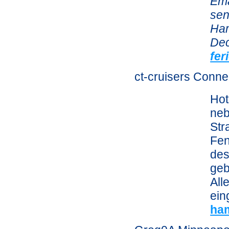
Ema
sen
Ha
Dec
fe
ct-cruisers Conne
Hot
neb
Str
Fen
des
geb
All
ein
ha