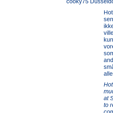
cooky75 Düsseldo
Hot
sen
ikk
vil
kun
vor
som
and
små
all
Hot
muc
at 
to 
com