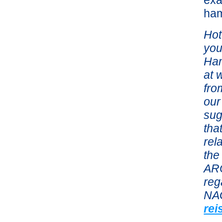
exa
ham
Hot
you
Ham
at 
fro
our
sug
tha
rel
the
ARC
re
NAG
rei