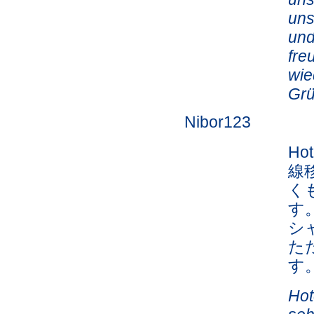
uns
und
fre
wie
Grü
Nibor123
Ho
線
く
す
シ
た
す。 
Hot