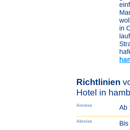
ein
Man
wol
in 
lau
Str
haf
ha
Richtlinien
vo
Hotel in ham
Anreise
Ab 
Abreise
Bis