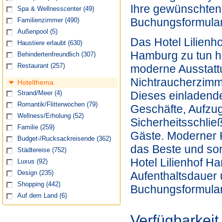
Ihre gewünschten 
Spa & Wellnesscenter
(49)
Buchungsformular
Familienzimmer
(490)
Außenpool
(5)
Das Hotel Lilienho
Haustiere erlaubt
(630)
Hamburg zu tun ha
Behindertenfreundlich
(307)
Restaurant
(257)
moderne Ausstattu
Nichtraucherzimme
Hotelthema
Dieses einladende
Strand/Meer
(4)
Romantik/Flitterwochen
(79)
Geschäfte, Aufzug
Wellness/Erholung
(52)
Sicherheitsschlie
Familie
(259)
Gäste. Moderner K
Budget-/Rucksackreisende
(362)
das Beste und sor
Städtereise
(752)
Hotel Lilienhof H
Luxus
(92)
Aufenthaltsdauer 
Design
(235)
Shopping
(442)
Buchungsformular
Auf dem Land
(6)
Verfügbarkeit