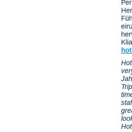
Per
Her
Füh
ein
her
Kli
hot
Hot
ver
Jah
Tri
tim
sta
gre
loo
Hot