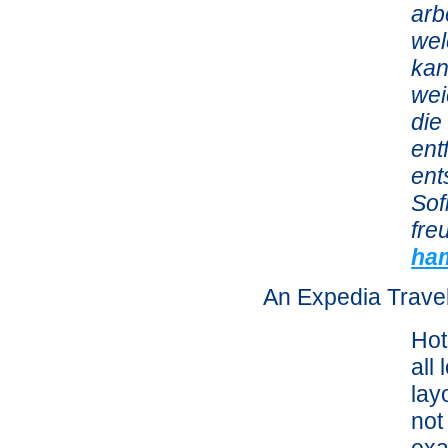
arb
wel
kan
wei
die
ent
ent
Sof
fre
ha
An Expedia Trave
Hot
all
lay
not