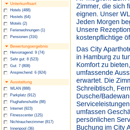
Unterkunftsart
Zimmer, die sich 
Hotels
(488)
eignen. Unser WL
Hostels
(64)
Jeden Morgen beg
Motels
(2)
Unsere Rezeption 
Ferienwohnungen
(1)
kostenpflichtige ö
Pensionen
(316)
Bewertungsergebnis
Das City Aparthote
Hervorragend: 9
(74)
in Hamburg zu tu
Sehr gut: 8
(523)
Komfort zu bieten
Gut: 7
(808)
umfassende Aussta
Ansprechend: 6
(924)
erwartet. Die Zim
Ausstattung
Schreibtisch, Fe
WLAN
(888)
Dusche/Badewanne
Parkplatz
(912)
Flughafenshuttle
(88)
Serviceleistungen
Internet
(923)
umfassen Geschäf
Fitnesscenter
(125)
persönlichen Serv
Nichtraucherzimmer
(817)
Buchung im City A
Innenpool
(36)