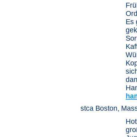
Frü
Ord
Es 
gek
Sor
Kaf
Wür
Kop
sic
dan
Ham
ha
stca Boston, Mas
Hot
gro