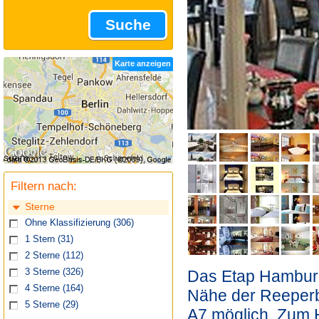
Suche
Karte anzeigen
Filtern nach:
Sterne
Ohne Klassifizierung
(306)
1 Stern
(31)
2 Sterne
(112)
Das Etap Hamburg S
3 Sterne
(326)
4 Sterne
(164)
Nähe der Reeperba
5 Sterne
(29)
A7 möglich. Zum H