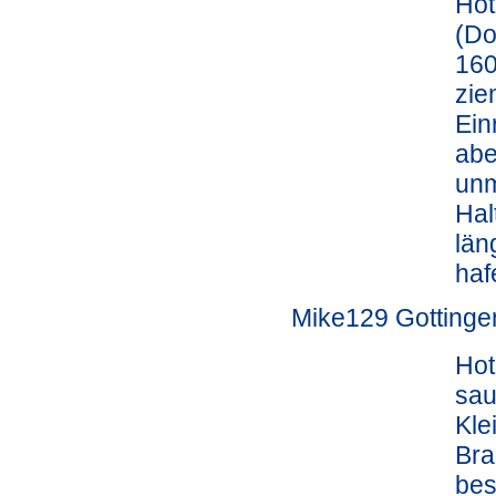
Hot
(Do
160
zie
Ein
abe
unm
Hal
län
haf
Mike129 Gotting
Hot
sau
Kle
Bra
bes