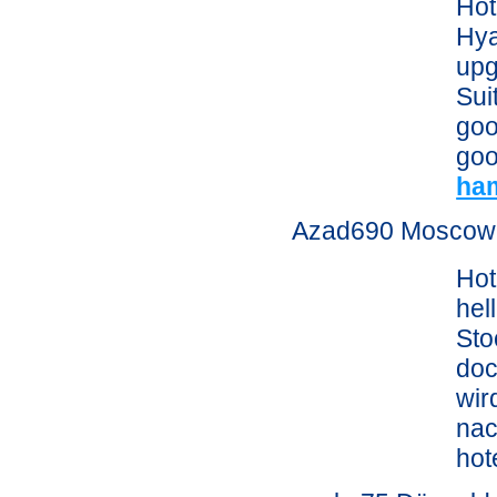
Hot
Hya
upg
Sui
goo
goo
ha
Azad690 Moscow,
Hot
hel
Sto
doc
wir
nac
hot