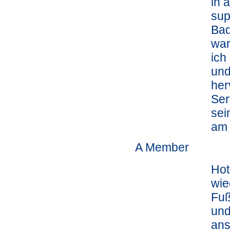
in 
sup
Bad
war
ich
und
her
Ser
sei
am
A Member
Hot
wie
Fuß
und
ans