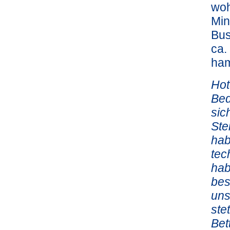
woh
Min
Bus
ca.
ha
Hot
Bed
sic
Ste
hab
tec
hab
bes
uns
ste
Bet