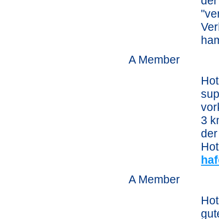
der
"ve
Ve
ham
A Member
Hot
sup
vor
3 k
der
Hot
haf
A Member
Hot
gut