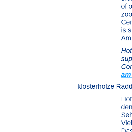
of 
zoo
Cen
is 
Am 
Hot
sup
Cor
am
klosterholze Radd
Hot
den
Seh
Vie
Das