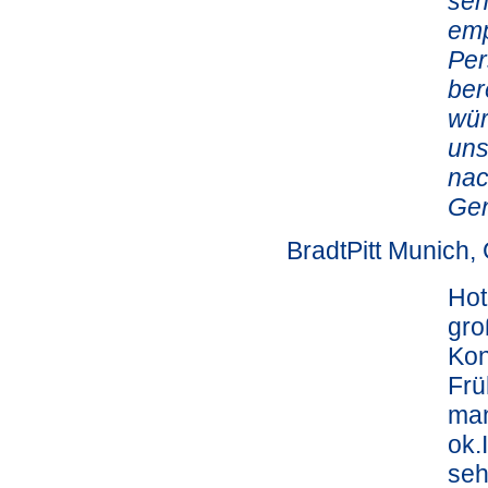
seh
emp
Per
ber
wür
uns
nac
Gen
BradtPitt Munich
Hot
gro
Kon
Frü
man
ok.
seh