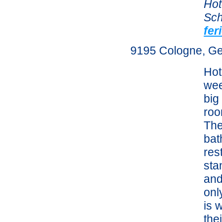
Hot
Sch
fe
9195 Cologne, G
Hot
wee
big
roo
The
bat
res
sta
and
onl
is 
the