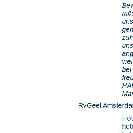
Bew
möc
uns
gen
zuf
uns
ang
wei
bei
fre
HAM
Ma
RvGeel Amsterda
Hot
hot