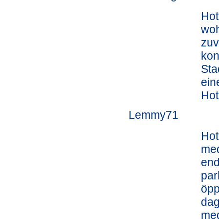
Hot
woh
zuv
kon
Sta
ein
Hot
Lemmy71
Hot
med
end
par
öpp
dag
med