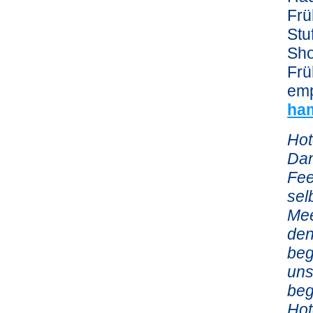
Frü
Stu
Sho
Frü
emp
ha
Hot
Dan
Fee
sel
Mee
den
beg
uns
beg
Hot