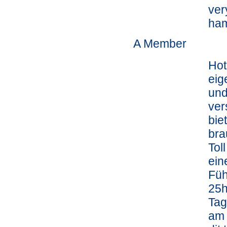
ver
ha
A Member
Hot
eig
und
ver
bie
bra
Tol
ein
Füh
25h
Tag
am 