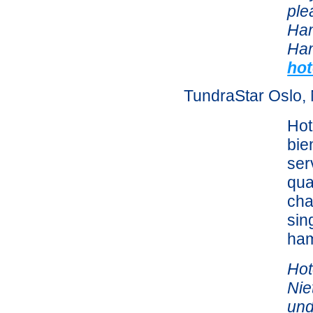
ple
Ham
Ham
hot
TundraStar Oslo,
Hot
bie
ser
qua
cha
sin
ham
Hot
Nie
und