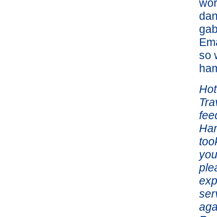
wor
dan
gab
Ema
so 
ham
Hot
Tra
fee
Ham
too
you
ple
exp
ser
aga