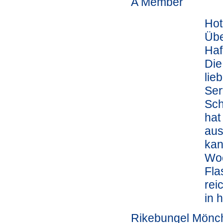
A Member
Hot
Übe
Haf
Die
lie
Ser
Sch
hat
aus
kan
Woc
Fla
rei
in 
Rikebungel Mönc