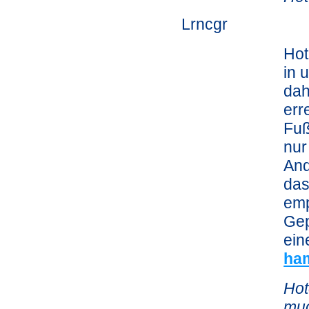
Lrncgr
Hot
in 
dah
err
Fuß
nur
And
das
emp
Gep
ein
ham
Hot
muc