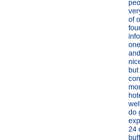
peo
ver
of 
fou
inf
one
and
nic
but
con
mor
hot
wel
do 
exp
24 
buff