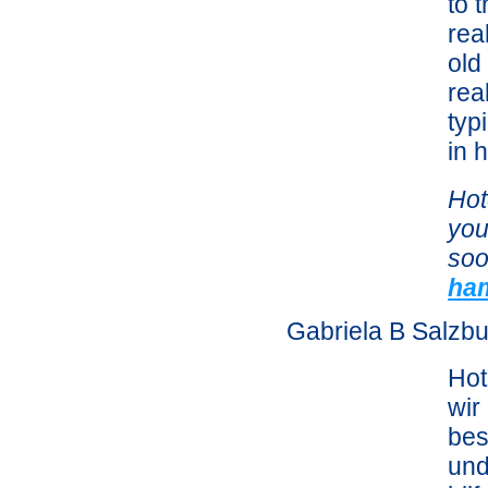
to 
rea
old
rea
typ
in 
Hot
you
soo
ha
Gabriela B Salzbu
Hot
wir
bes
und