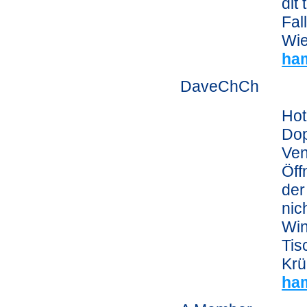
dit
Fal
Wie
ha
DaveChCh
Hot
Dop
Ven
Öff
der
nic
Win
Tis
Krü
ha