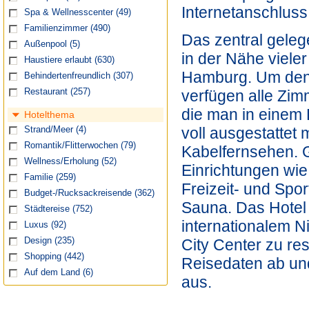
Internetanschluss
Spa & Wellnesscenter
(49)
Familienzimmer
(490)
Das zentral geleg
Außenpool
(5)
in der Nähe viele
Haustiere erlaubt
(630)
Hamburg. Um den 
Behindertenfreundlich
(307)
Restaurant
(257)
verfügen alle Zim
die man in einem 
Hotelthema
voll ausgestattet 
Strand/Meer
(4)
Romantik/Flitterwochen
(79)
Kabelfernsehen. 
Wellness/Erholung
(52)
Einrichtungen wie
Familie
(259)
Freizeit- und Spo
Budget-/Rucksackreisende
(362)
Sauna. Das Hotel 
Städtereise
(752)
internationalem 
Luxus
(92)
City Center zu re
Design
(235)
Shopping
(442)
Reisedaten ab und
Auf dem Land
(6)
aus.