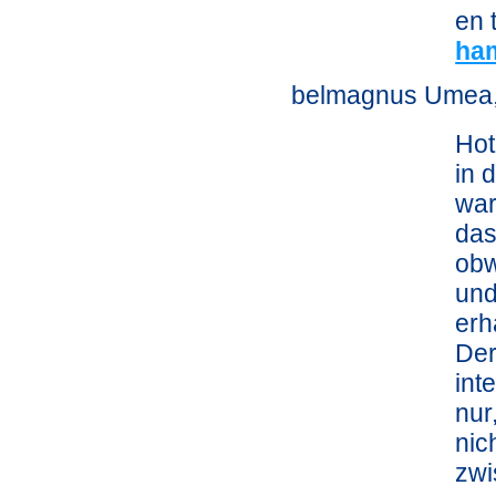
en 
ha
belmagnus Umea
Hot
in 
war
das
obw
und
erh
Der
int
nur
nic
zwi