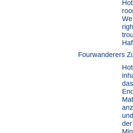
Hot
roo
We 
rig
tro
Haf
Fourwanderers Zu
Hot
inh
das
End
Mat
anz
und
der
Min