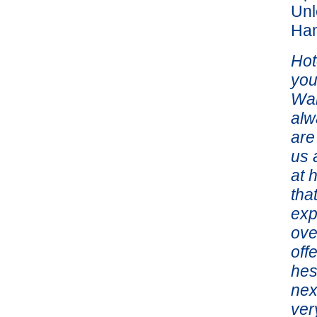
Unl
Ham
Hot
you
Wal
alw
are
us 
at 
tha
exp
ove
off
hes
nex
ver