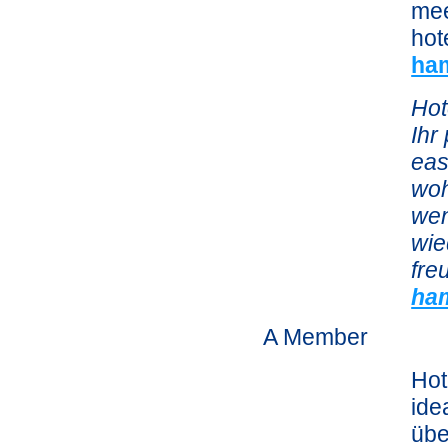
mee
hot
ha
Hot
Ihr
eas
woh
wen
wie
fre
ha
A Member
Hot
ide
übe