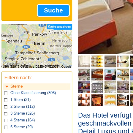
Suche
Karte anzeigen
Filtern nach:
Sterne
Ohne Klassifizierung
(306)
1 Stern
(31)
2 Sterne
(112)
Das Hotel verfügt
3 Sterne
(326)
4 Sterne
(164)
geschmackvollen 
5 Sterne
(29)
Detail Luxus und 