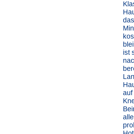
Kla
Hau
das
Min
kos
ble
ist
nac
ber
Lan
Hau
auf
Kne
Bei
all
pro
Hot