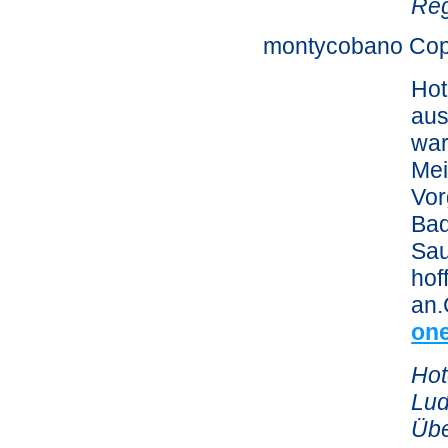
Reg
montycobano Co
Hot
aus
war
Mei
Vor
Bad
Sau
hof
an.
on
Hot
Lud
Übe