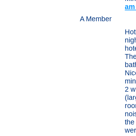
am
A Member
Hot
nig
hot
The
bat
Nic
min
2 w
(la
roo
noi
the
wer