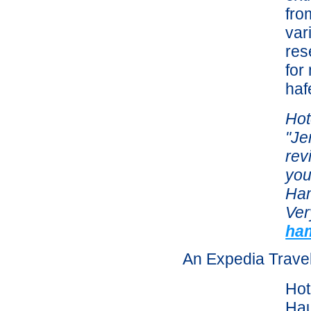
fro
var
res
for
haf
Hot
"Je
rev
you
Ham
Ver
ha
An Expedia Trave
Hot
Hau