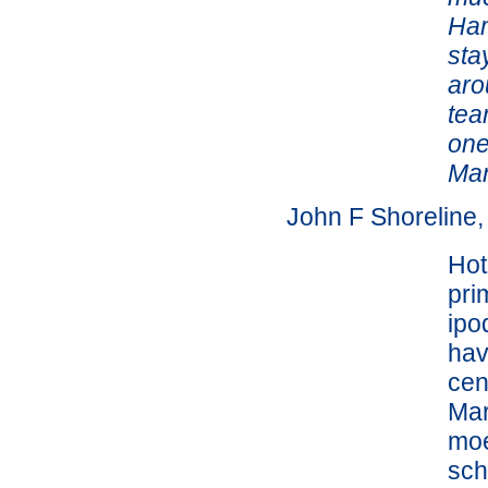
Ham
sta
aro
tea
one
Ma
John F Shoreline
Hot
pri
ipo
hav
cen
Mar
moe
sch