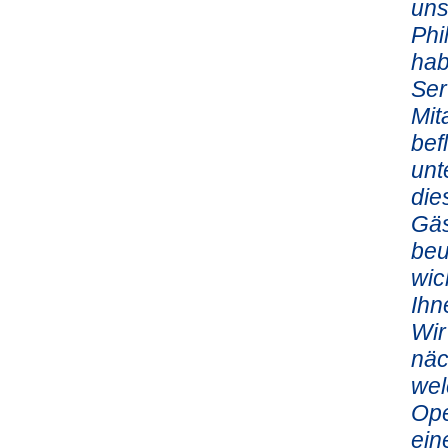
uns
Phi
hab
Ser
Mit
bef
unt
die
Gäs
beu
wic
Ihn
Wir
näc
wel
Ope
ein