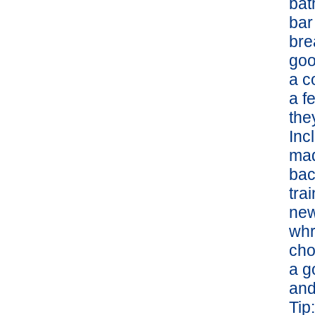
bat
bar
bre
goo
a c
a f
the
Inc
mad
bac
trai
new
whr
cho
a g
and
Tip