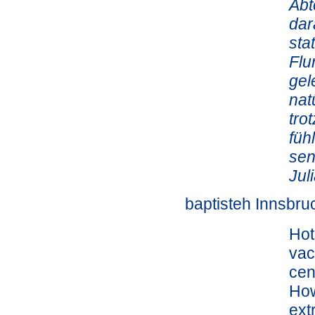
Abt
dar
sta
Flu
gel
nat
tro
füh
sen
Jul
baptisteh Innsbruc
Hot
vac
cen
How
ext