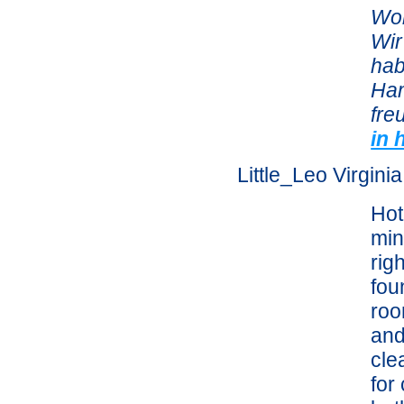
Woh
Wir
hab
Ham
fre
in 
Little_Leo Virgini
Hot
min
rig
fou
roo
and
cle
for