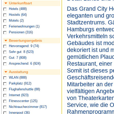
Unterkunftsart
Das Grand City Ho
Hotels
(488)
eleganten und gr
Hostels
(64)
Motels
(2)
Stadtzentrums. Gä
Ferienwohnungen
(1)
Hamburgs entwede
Pensionen
(316)
Verkehrsmitteln s
Bewertungsergebnis
Gebäudes ist mod
Hervorragend: 9
(74)
dekoriert ist und
Sehr gut: 8
(523)
gemütlichen Plaud
Gut: 7
(808)
Restaurant, eine
Ansprechend: 6
(924)
Somit ist dieses p
Ausstattung
Geschäftsreisend
WLAN
(888)
Mitarbeiter an der
Parkplatz
(912)
Flughafenshuttle
(88)
vielfältigen Ange
Internet
(923)
von Theaterkarte
Fitnesscenter
(125)
Service, wie die 
Nichtraucherzimmer
(817)
Rahmenprogramme 
Innenpool
(36)