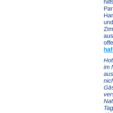
hil
Par
Ham
und
Zim
aus
off
ha
Hot
im 
aus
nic
Gäs
ver
Nat
Tag