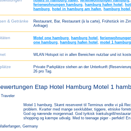
stleistungen
hotels in hamburg hafen
,
ferienwohnungen hamburg
ferienwohnungen hamburg
,
hamburg hafen hotel
,
hot
hamburg
,
hotel in hamburg am hafen
,
hamburg hotel
sen & Getränke
Restaurant, Bar, Restaurant (à la carte), Frühstück im Zi
Anfrage)
itäten
Motel one hamburg
,
hamburg hotel
,
ferienwohnunge
one hamburg
,
hamburg hafen hotel
,
motel 1 hamburg
rnet
WLAN Hotspot ist in allen Bereichen nutzbar und ist koste
plätze
Private Parkplätze stehen an der Unterkunft (Reservierung
26 pro Tag.
ewertungen Etap Hotel Hamburg Motel 1 ham
 Traveler
Motel 1 hamburg. Skønt reserveret til Terminus endte vi på Rec
problem. Kvarter med mange sexklubber, tiggere, etniske forre
God og nærende morgenmad. God tyrkisk trækulsgrill/restaurant
shopping og kæmpe udvalg. Med to teenage piger - perfekt! En 
Wallerfangen, Germany