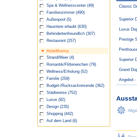
Spa & Wellnesscenter
(49)
Classic D
Familienzimmer
(490)
Superior 
Außenpool
(5)
Haustiere erlaubt
(630)
Luxus Do
Behindertenfreundlich
(307)
Prestige S
Restaurant
(257)
Penthouse
Hotelthema
Strand/Meer
(4)
Superior 
Romantik/Flitterwochen
(79)
Grand Dop
Wellness/Erholung
(52)
Familie
(259)
Angebot -
Budget-/Rucksackreisende
(362)
Städtereise
(752)
Aussta
Luxus
(92)
Design
(235)
Allg
Shopping
(442)
Auf dem Land
(6)