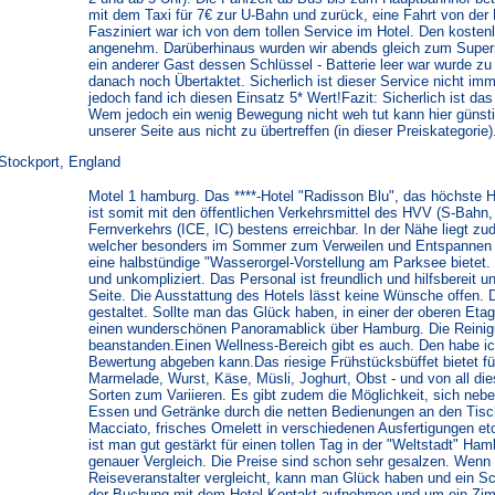
mit dem Taxi für 7€ zur U-Bahn und zurück, eine Fahrt von der
Fasziniert war ich von dem tollen Service im Hotel. Den kosten
angenehm. Darüberhinaus wurden wir abends gleich zum Superm
ein anderer Gast dessen Schlüssel - Batterie leer war wurde z
danach noch Übertaktet. Sicherlich ist dieser Service nicht imme
jedoch fand ich diesen Einsatz 5* Wert!Fazit: Sicherlich ist da
Wem jedoch ein wenig Bewegung nicht weh tut kann hier günstig
unserer Seite aus nicht zu übertreffen (in dieser Preiskategori
Stockport, England
Motel 1 hamburg. Das ****-Hotel "Radisson Blu", das höchste 
ist somit mit den öffentlichen Verkehrsmittel des HVV (S-Bahn
Fernverkehrs (ICE, IC) bestens erreichbar. In der Nähe liegt 
welcher besonders im Sommer zum Verweilen und Entspannen 
eine halbstündige "Wasserorgel-Vorstellung am Parksee bietet. 
und unkompliziert. Das Personal ist freundlich und hilfsbereit 
Seite. Die Ausstattung des Hotels lässt keine Wünsche offen. 
gestaltet. Sollte man das Glück haben, in einer der oberen Etag
einen wunderschönen Panoramablick über Hamburg. Die Reinigung
beanstanden.Einen Wellness-Bereich gibt es auch. Den habe ich
Bewertung abgeben kann.Das riesige Frühstücksbüffet bietet f
Marmelade, Wurst, Käse, Müsli, Joghurt, Obst - und von all di
Sorten zum Variieren. Es gibt zudem die Möglichkeit, sich neb
Essen und Getränke durch die netten Bedienungen an den Tisch
Macciato, frisches Omelett in verschiedenen Ausfertigungen e
ist man gut gestärkt für einen tollen Tag in der "Weltstadt" Ham
genauer Vergleich. Die Preise sind schon sehr gesalzen. Wenn
Reiseveranstalter vergleicht, kann man Glück haben und ein S
der Buchung mit dem Hotel Kontakt aufnehmen und um ein Zimm