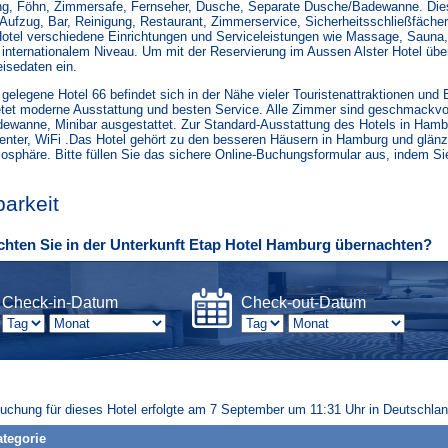
ng, Föhn, Zimmersafe, Fernseher, Dusche, Separate Dusche/Badewanne. Diese
Aufzug, Bar, Reinigung, Restaurant, Zimmerservice, Sicherheitsschließfäche
Hotel verschiedene Einrichtungen und Serviceleistungen wie Massage, Sauna,
 internationalem Niveau. Um mit der Reservierung im Aussen Alster Hotel übe
eisedaten ein.
 gelegene Hotel 66 befindet sich in der Nähe vieler Touristenattraktionen u
etet moderne Ausstattung und besten Service. Alle Zimmer sind geschmackvol
ewanne, Minibar ausgestattet. Zur Standard-Ausstattung des Hotels in Hamb
nter, WiFi .Das Hotel gehört zu den besseren Häusern in Hamburg und glänz
osphäre. Bitte füllen Sie das sichere Online-Buchungsformular aus, indem S
barkeit
hten Sie in der Unterkunft Etap Hotel Hamburg übernachten?
Check-in-Datum
Check-out-Datum
Buchung für dieses Hotel erfolgte am 7 September um 11:31 Uhr in Deutschlan
tegorie