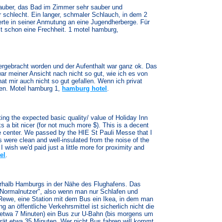
sauber, das Bad im Zimmer sehr sauber und
 schlecht. Ein langer, schmaler Schlauch, in dem 2
erte in seiner Anmutung an eine Jugendherberge. Für
st schon eine Frechheit. 1 motel hamburg,
tergebracht worden und der Aufenthalt war ganz ok. Das
war meiner Ansicht nach nicht so gut, wie ich es von
at mir auch nicht so gut gefallen. Wenn ich privat
hen. Motel hamburg 1,
hamburg hotel
.
ing the expected basic quality/ value of Holiday Inn
 a bit nicer (for not much more $). This is a decent
the center. We passed by the HIE St Pauli Messe that I
were clean and well-insulated from the noise of the
 I wish we'd paid just a little more for proximity and
el
.
rhalb Hamburgs in der Nähe des Flughafens. Das
 "Normalnutzer", also wenn man nur Schlafen und
 Rewe, eine Station mit dem Bus ein Ikea, in dem man
 an öffentliche Verkehrsmittel ist sicherlich nicht die
e etwa 7 Minuten) ein Bus zur U-Bahn (bis morgens um
rät etwa 35 Minuten. Wer nicht Bus fahren will kommt