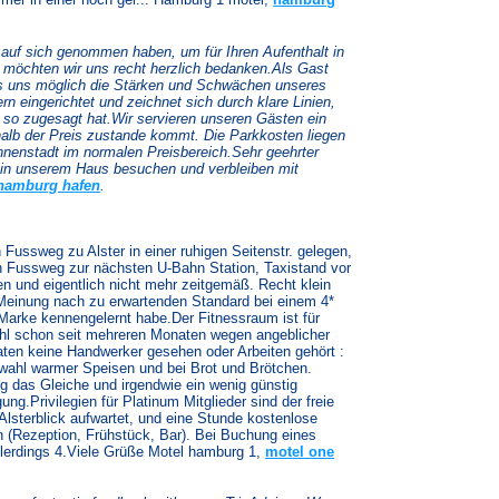
 auf sich genommen haben, um für Ihren Aufenthalt in
, möchten wir uns recht herzlich bedanken.Als Gast
 es uns möglich die Stärken und Schwächen unseres
n eingerichtet und zeichnet sich durch klare Linien,
 so zugesagt hat.Wir servieren unseren Gästen ein
lb der Preis zustande kommt. Die Parkkosten liegen
Innenstadt im normalen Preisbereich.Sehr geehrter
r in unserem Haus besuchen und verbleiben mit
 hamburg hafen
.
Fussweg zu Alster in einer ruhigen Seitenstr. gelegen,
en Fussweg zur nächsten U-Bahn Station, Taxistand vor
n und eigentlich nicht mehr zeitgemäß. Recht klein
Meinung nach zu erwartenden Standard bei einem 4*
 Marke kennengelernt habe.Der Fitnessraum ist für
wohl schon seit mehreren Monaten wegen angeblicher
aten keine Handwerker gesehen oder Arbeiten gehört :
wahl warmer Speisen und bei Brot und Brötchen.
ig das Gleiche und irgendwie ein wenig günstig
ng.Privilegien für Platinum Mitglieder sind der freie
lsterblick aufwartet, und eine Stunde kostenlose
ch (Rezeption, Frühstück, Bar). Bei Buchung eines
llerdings 4.Viele Grüße Motel hamburg 1,
motel one