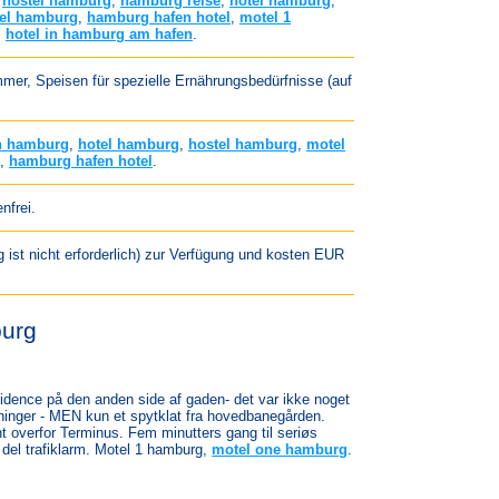
,
hostel hamburg
,
hamburg reise
,
hotel hamburg
,
el hamburg
,
hamburg hafen hotel
,
motel 1
,
hotel in hamburg am hafen
.
mmer, Speisen für spezielle Ernährungsbedürfnisse (auf
n hamburg
,
hotel hamburg
,
hostel hamburg
,
motel
,
hamburg hafen hotel
.
nfrei.
 ist nicht erforderlich) zur Verfügung und kosten EUR
burg
idence på den anden side af gaden- det var ikke noget
tninger - MEN kun et spytklat fra hovedbanegården.
 overfor Terminus. Fem minutters gang til seriøs
del trafiklarm. Motel 1 hamburg,
motel one hamburg
.