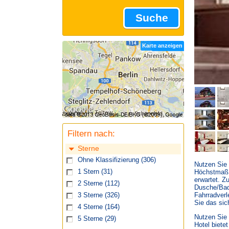
Suche
Karte anzeigen
Filtern nach:
Sterne
Ohne Klassifizierung
(306)
Nutzen Sie
1 Stern
(31)
Höchstmaß a
erwartet. Z
2 Sterne
(112)
Dusche/Bade
Fahrradverl
3 Sterne
(326)
Sie das sic
4 Sterne
(164)
Nutzen Sie 
5 Sterne
(29)
Hotel biete