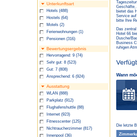
Tageszeitu
Unterkunftsart
Geschäfte, 
Hotels
(488)
bietet das 
Service auf
Hostels
(64)
bitte Ihre R
Motels
(2)
Das zentral
Ferienwohnungen
(1)
Hotel 66 bi
Dusche/Bad
Pensionen
(316)
Business Ce
ruhigen Atm
Bewertungsergebnis
Hervorragend: 9
(74)
Verfüg
Sehr gut: 8
(523)
Gut: 7
(808)
Wann möc
Ansprechend: 6
(924)
Ausstattung
WLAN
(888)
Parkplatz
(912)
Flughafenshuttle
(88)
Internet
(923)
Fitnesscenter
(125)
Die letzte 
Nichtraucherzimmer
(817)
Zimmerka
Innenpool
(36)