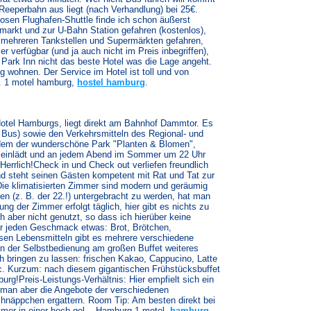
 Reeperbahn aus liegt (nach Verhandlung) bei 25€.
losen Flughafen-Shuttle finde ich schon äußerst
arkt und zur U-Bahn Station gefahren (kostenlos),
u mehreren Tankstellen und Supermärkten gefahren,
r verfügbar (und ja auch nicht im Preis inbegriffen),
s Park Inn nicht das beste Hotel was die Lage angeht.
 wohnen. Der Service im Hotel ist toll und von
e). 1 motel hamburg,
hostel hamburg
.
Hotel Hamburgs, liegt direkt am Bahnhof Dammtor. Es
, Bus) sowie den Verkehrsmitteln des Regional- und
zudem der wunderschöne Park "Planten & Blomen",
einlädt und an jedem Abend im Sommer um 22 Uhr
Herrlich!Check in und Check out verliefen freundlich
und steht seinen Gästen kompetent mit Rat und Tat zur
Die klimatisierten Zimmer sind modern und geräumig
en (z. B. der 22.!) untergebracht zu werden, hat man
 der Zimmer erfolgt täglich, hier gibt es nichts zu
 aber nicht genutzt, so dass ich hierüber keine
ür jeden Geschmack etwas: Brot, Brötchen,
esen Lebensmitteln gibt es mehrere verschiedene
en der Selbstbedienung am großen Buffet weiteres
 bringen zu lassen: frischen Kakao, Cappucino, Latte
tc. Kurzum: nach diesem gigantischen Frühstücksbuffet
burg!Preis-Leistungs-Verhältnis: Hier empfielt sich ein
 man aber die Angebote der verschiedenen
chnäppchen ergattern. Room Tip: Am besten direkt bei
er in einer hoch gel... Hamburg 1 motel,
hamburg