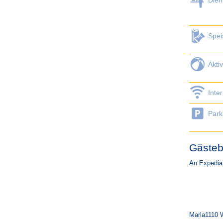
Dien
Spei
Aktiv
Inte
Park
Gästeb
An Expedia
Marla1110 