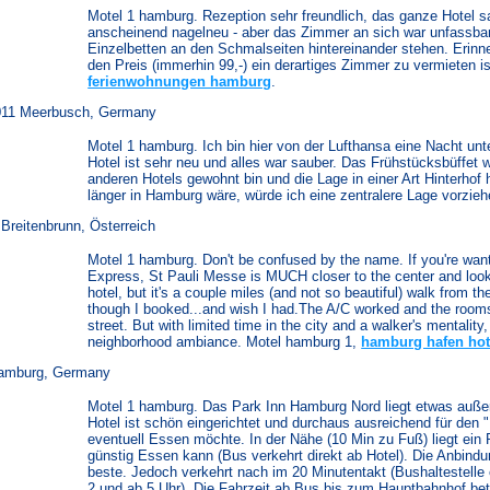
Motel 1 hamburg. Rezeption sehr freundlich, das ganze Hotel 
anscheinend nagelneu - aber das Zimmer an sich war unfassbar
Einzelbetten an den Schmalseiten hintereinander stehen. Erinn
den Preis (immerhin 99,-) ein derartiges Zimmer zu vermieten i
ferienwohnungen hamburg
.
011 Meerbusch, Germany
Motel 1 hamburg. Ich bin hier von der Lufthansa eine Nacht un
Hotel ist sehr neu und alles war sauber. Das Frühstücksbüffet 
anderen Hotels gewohnt bin und die Lage in einer Art Hinterhof h
länger in Hamburg wäre, würde ich eine zentralere Lage vorzie
reitenbrunn, Österreich
Motel 1 hamburg. Don't be confused by the name. If you're want
Express, St Pauli Messe is MUCH closer to the center and looks
hotel, but it's a couple miles (and not so beautiful) walk from 
though I booked...and wish I had.The A/C worked and the rooms 
street. But with limited time in the city and a walker's mentality,
neighborhood ambiance. Motel hamburg 1,
hamburg hafen hot
amburg, Germany
Motel 1 hamburg. Das Park Inn Hamburg Nord liegt etwas auße
Hotel ist schön eingerichtet und durchaus ausreichend für den
eventuell Essen möchte. In der Nähe (10 Min zu Fuß) liegt ein
günstig Essen kann (Bus verkehrt direkt ab Hotel). Die Anbindung
beste. Jedoch verkehrt nach im 20 Minutentakt (Bushaltestell
2 und ab 5 Uhr). Die Fahrzeit ab Bus bis zum Hauptbahnhof bet