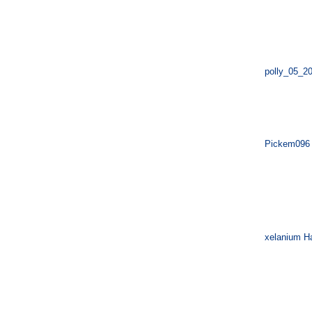
polly_05_2
Pickem096 B
xelanium H