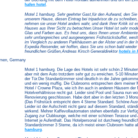
hafen hotel
.
Motel 1 hamburg. Sehr geehrter Gast,für den Aufwand, den Sie
unserem Hause, diesen Eintrag bei tripadvisor.de zu schreiben
nehmen sie unser Hotel anders wahr, und dank Ihrer Kritik ist
Hauses aus Ihrer Sicht zu betrachten.Unser Hotel ist sehr moder
Glas und Farben aus. Es freut uns, dass Ihnen unser Ambiente
sehr umfangreiches und ausgewogenes Frühstücksbuffet, wesha
im Vergleich zu anderen Parkhäusern an der Alster und in der 
Expedia Reisender, wir hoffen, dass Sie uns schon bald wiede
freundlichen Grüßen,Andreas Kirsch Generaldirektor
hotels in
emen, Germany
Motel 1 hamburg. Die Lage des Hotels ist sehr schön.2 Minuten 
aber mit dem Auto trotzdem sehr gut zu erreichen. 5-10 Minut
der Tür.Die Standardzimmer sind deutlich in die Jahre gekomme
und ein wenig muffig. Die Clubrooms entsprechen dem meiner 
Hotel / Crowne Plaza, wie ich ihn auch in anderen Häusern der
Hotelverhältnisse recht gut. Leider sind Pool und Sauna nun 
Renovierung geschlossen. Habe dort aber in den letzten 3 Mon
(Das Frühstück entspricht dem 4 Sterne Standard. Schöne Aus
Leider ist der Aufschnitt nicht ganz auf diesem Standard, ständ
wirkend. Mehrer Kaffevollautomaten stehen ebenfalls zur Verfügu
Zugang zur Clublounge, welche mit einer schönen Terasse und A
Internet je Aufenthalt. Das Hotelpersonal ist durchweg freundli
Standardzimmer 3 Sterne, da ich meist einen Clubroom hatte a
hamburg
.